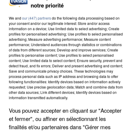
notre priorité
UN SECOND CADRE DE LA DZ MAFIA
INTERPELLÉ EN ALGÉRIE
We and
our (447) partners
do the following data processing based on
your consent and/or our legitimate interest: Store and/or access
information on a device; Use limited data to select advertising; Create
profiles for personalised advertising; Use profiles to select personalised
advertising; Measure advertising performance; Measure content
performance; Understand audiences through statistics or combinations
of data from different sources; Develop and improve services; Create
profiles to personalise content; Use profiles to select personalised
content; Use limited data to select content; Ensure security, prevent and
detect fraud, and fix errors; Deliver and present advertising and content;
Save and communicate privacy choices. These technologies may
process personal data such as IP address and browsing data to offer
following functionalities: Identify devices based on information actively
requested; Use precise geolocation data; Match and combine data from
other data sources; Link different devices; Identify devices based on
information transmitted automatically.
Vous pouvez accepter en cliquant sur "Accepter
et fermer", ou affiner en sélectionnant les
UNE TOURISTE DE L’OISE EMPORTÉE PAR UNE
finalités et/ou partenaires dans "Gérer mes
COULÉE DE BOUE EN HAUTE-SAVOIE