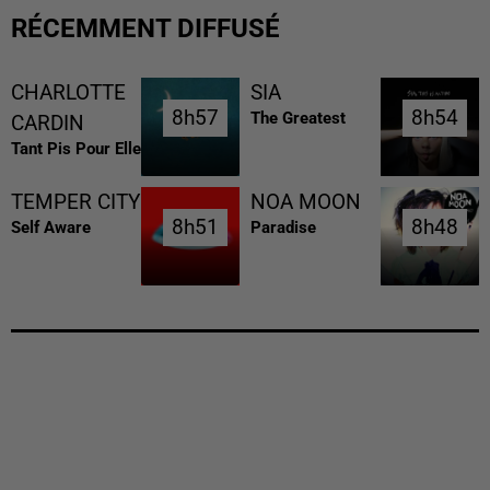
RÉCEMMENT DIFFUSÉ
CHARLOTTE
SIA
8h57
8h57
8h54
8h54
The Greatest
CARDIN
Tant Pis Pour Elle
TEMPER CITY
NOA MOON
8h51
8h51
8h48
8h48
Self Aware
Paradise