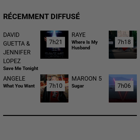
RÉCEMMENT DIFFUSÉ
DAVID
RAYE
7h21
7h21
7h18
7h18
Where Is My
GUETTA &
Husband
JENNIFER
LOPEZ
Save Me Tonight
ANGELE
MAROON 5
7h10
7h10
7h06
7h06
What You Want
Sugar