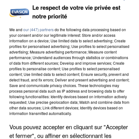
Le respect de votre vie privée est
notre priorité
INCENDIES : L’ÎLE-DE-FRANCE LANCE UN ÉLAN
DE SOLIDARITÉ AVEC LES...
We and
our (447) partners
do the following data processing based on
your consent and/or our legitimate interest: Store and/or access
information on a device; Use limited data to select advertising; Create
profiles for personalised advertising; Use profiles to select personalised
advertising; Measure advertising performance; Measure content
performance; Understand audiences through statistics or combinations
of data from different sources; Develop and improve services; Create
profiles to personalise content; Use profiles to select personalised
content; Use limited data to select content; Ensure security, prevent and
detect fraud, and fix errors; Deliver and present advertising and content;
Save and communicate privacy choices. These technologies may
process personal data such as IP address and browsing data to offer
following functionalities: Identify devices based on information actively
requested; Use precise geolocation data; Match and combine data from
other data sources; Link different devices; Identify devices based on
information transmitted automatically.
Vous pouvez accepter en cliquant sur "Accepter
et fermer", ou affiner en sélectionnant les
APRÈS TOUTES CES CANICULES, LES REFUGES