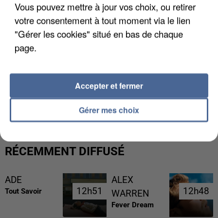
Vous pouvez mettre à jour vos choix, ou retirer
votre consentement à tout moment via le lien
"Gérer les cookies" situé en bas de chaque
page.
Accepter et fermer
L’UN DES FONDATEURS SUPPOSÉS DE LA DZ
MAFIA INTERPELLÉ EN ALGÉRIE
Gérer mes choix
RÉCEMMENT DIFFUSÉ
ADE
ALEX
12h51
12h51
12h48
12h48
Tout Savoir
WARREN
Fever Dream