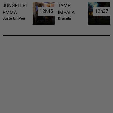
JUNGELI ET
TAME
12h45
12h45
12h37
12h37
EMMA
IMPALA
Juste Un Peu
Dracula