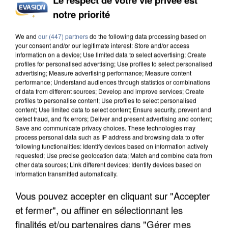
notre priorité
L’UN DES FONDATEURS SUPPOSÉS DE LA DZ
MAFIA INTERPELLÉ EN ALGÉRIE
We and
our (447) partners
do the following data processing based on
your consent and/or our legitimate interest: Store and/or access
information on a device; Use limited data to select advertising; Create
profiles for personalised advertising; Use profiles to select personalised
advertising; Measure advertising performance; Measure content
performance; Understand audiences through statistics or combinations
of data from different sources; Develop and improve services; Create
profiles to personalise content; Use profiles to select personalised
content; Use limited data to select content; Ensure security, prevent and
detect fraud, and fix errors; Deliver and present advertising and content;
Save and communicate privacy choices. These technologies may
process personal data such as IP address and browsing data to offer
following functionalities: Identify devices based on information actively
requested; Use precise geolocation data; Match and combine data from
other data sources; Link different devices; Identify devices based on
information transmitted automatically.
Vous pouvez accepter en cliquant sur "Accepter
et fermer", ou affiner en sélectionnant les
UN SECOND CADRE DE LA DZ MAFIA
finalités et/ou partenaires dans "Gérer mes