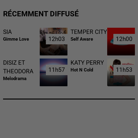
RÉCEMMENT DIFFUSÉ
SIA
TEMPER CITY
12h03
12h03
12h00
12h00
Gimme Love
Self Aware
DISIZ ET
KATY PERRY
11h57
11h57
11h53
11h53
Hot N Cold
THEODORA
Melodrama