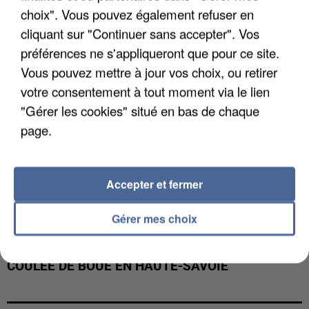
INTERPELLÉ EN ALGÉRIE
choix". Vous pouvez également refuser en
cliquant sur "Continuer sans accepter". Vos
préférences ne s'appliqueront que pour ce site.
Vous pouvez mettre à jour vos choix, ou retirer
votre consentement à tout moment via le lien
"Gérer les cookies" situé en bas de chaque
page.
Accepter et fermer
Gérer mes choix
UNE TOURISTE DE L’OISE EMPORTÉE PAR UNE
COULÉE DE BOUE EN HAUTE-SAVOIE