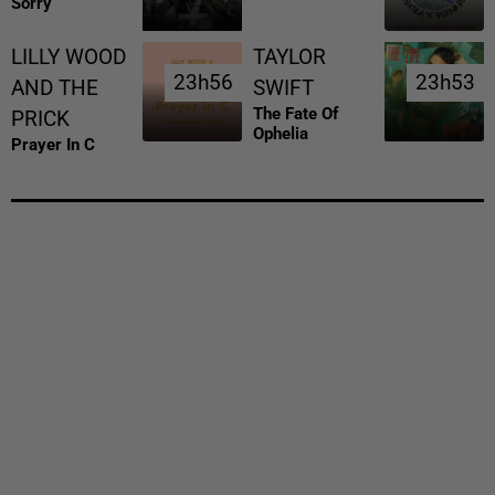
Sorry
LILLY WOOD
TAYLOR
23h56
23h56
23h53
23h53
AND THE
SWIFT
The Fate Of
PRICK
Ophelia
Prayer In C