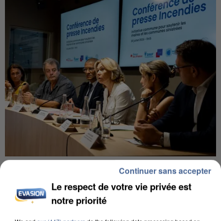
INCENDIES : L’ÎLE-DE-FRANCE LANCE UN ÉLAN
Continuer sans accepter
DE SOLIDARITÉ AVEC LES...
Le respect de votre vie privée est
notre priorité