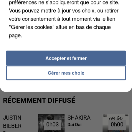
préférences ne s'appliqueront que pour ce site.
Vous pouvez mettre à jour vos choix, ou retirer
votre consentement à tout moment via le lien
"Gérer les cookies" situé en bas de chaque
page.
Accepter et fermer
L’UN DES FONDATEURS SUPPOSÉS DE LA DZ
MAFIA INTERPELLÉ EN ALGÉRIE
Gérer mes choix
RÉCEMMENT DIFFUSÉ
JUSTIN
SHAKIRA
0h03
0h03
0h00
0h00
Dai Dai
BIEBER