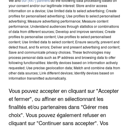
We and
our (447) partners
do the following data processing based on
your consent and/or our legitimate interest: Store and/or access
information on a device; Use limited data to select advertising; Create
profiles for personalised advertising; Use profiles to select personalised
advertising; Measure advertising performance; Measure content
performance; Understand audiences through statistics or combinations
of data from different sources; Develop and improve services; Create
profiles to personalise content; Use profiles to select personalised
content; Use limited data to select content; Ensure security, prevent and
detect fraud, and fix errors; Deliver and present advertising and content;
Save and communicate privacy choices. These technologies may
process personal data such as IP address and browsing data to offer
following functionalities: Identify devices based on information actively
requested; Use precise geolocation data; Match and combine data from
other data sources; Link different devices; Identify devices based on
information transmitted automatically.
APRÈS TOUTES CES CANICULES, LES REFUGES
DE FAUNE SAUVAGE SONT...
Vous pouvez accepter en cliquant sur "Accepter
et fermer", ou affiner en sélectionnant les
finalités et/ou partenaires dans "Gérer mes
choix". Vous pouvez également refuser en
cliquant sur "Continuer sans accepter". Vos