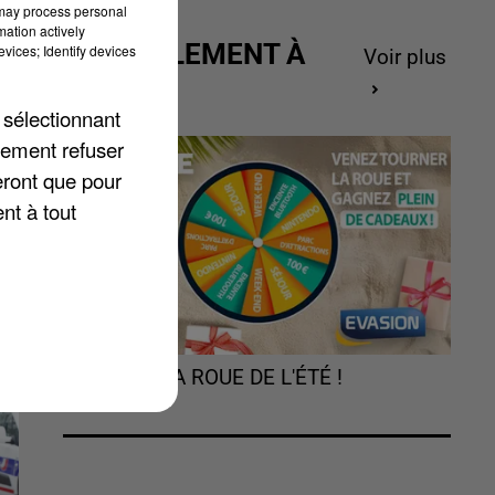
 may process personal
mation actively
ACTUELLEMENT À
vices; Identify devices
Voir plus
GAGNER
 sélectionnant
lement refuser
e
eront que pour
nt à tout
TOURNEZ LA ROUE DE L'ÉTÉ !