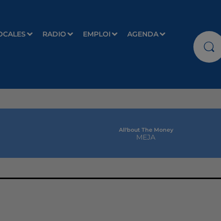
OCALES
RADIO
EMPLOI
AGENDA
All'bout The Money
MEJA