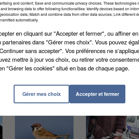
ertising and content; Save and communicate privacy choices. These technologies
and browsing data to offer following functionalities: Identify devices based on infor
eolocation data; Match and combine data from other data sources; Link different de
-midi, une femme n'a pas eu peur d'affronter l'homme
nsmitted automatically.
ur-Seine, près d'un centre commercial. Elle venait de
pter en cliquant sur "Accepter et fermer", ou affiner en
ividu est entré en action, raconte
La République de
/ou partenaires dans "Gérer mes choix". Vous pouvez éga
le sac en question pour se défendre alors que lui-mêm
"Continuer sans accepter". Vos préférences ne s'appliqu
oin de la scène a permis à la femme de prendre le
uvez mettre à jour vos choix, ou retirer votre consenteme
ar la police et placé en garde à vue. Il avait d'ailleurs
en "Gérer les cookies" situé en bas de chaque page.
e s'en tire quand même légèrement blessée.
Gérer mes choix
Accepter et fermer