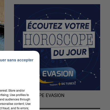
uer sans accepter
erest: Store and/or
tising; Use profiles to
L'HOROSCOPE EVASION
tand audiences through
personalise content; Use
 fraud, and fix errors;