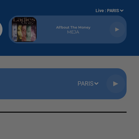
Live :
PARIS
All'bout The Money
MEJA
PARIS