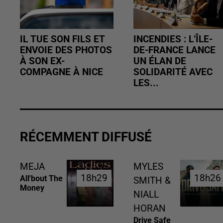
IL TUE SON FILS ET
INCENDIES : L’ÎLE-
ENVOIE DES PHOTOS
DE-FRANCE LANCE
À SON EX-
UN ÉLAN DE
COMPAGNE À NICE
SOLIDARITÉ AVEC
LES...
RÉCEMMENT DIFFUSÉ
MEJA
MYLES
18h29
18h29
18h26
18h26
All'bout The
SMITH &
Money
NIALL
HORAN
Drive Safe