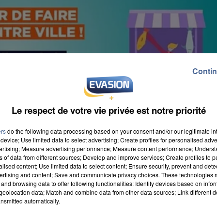
Contin
Le respect de votre vie privée est notre priorité
ers
do the following data processing based on your consent and/or our legitimate int
device; Use limited data to select advertising; Create profiles for personalised adver
vertising; Measure advertising performance; Measure content performance; Unders
ns of data from different sources; Develop and improve services; Create profiles to 
alised content; Use limited data to select content; Ensure security, prevent and detect
ertising and content; Save and communicate privacy choices. These technologies
and browsing data to offer following functionalities: Identify devices based on infor
eolocation data; Match and combine data from other data sources; Link different de
anisé en deux espaces spécifiques afin de respecter l
nsmitted automatically.
t installé place des Halles et les produits manufactur