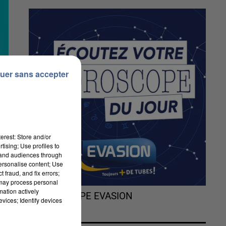
uer sans accepter
erest: Store and/or
tising; Use profiles to
tand audiences through
personalise content; Use
 fraud, and fix errors;
 may process personal
mation actively
L'HOROSCOPE EVASION
vices; Identify devices
es
és