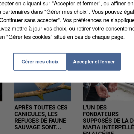
pter en cliquant sur "Accepter et fermer", ou affiner en
ganisation sera maintenue jusqu'au 31 août. Le march
/ou partenaires dans "Gérer mes choix". Vous pouvez éga
tous les mercredis et samedis.
"Continuer sans accepter". Vos préférences ne s'appliqu
uvez mettre à jour vos choix, ou retirer votre consenteme
en "Gérer les cookies" situé en bas de chaque page.
Gérer mes choix
Accepter et fermer
APRÈS TOUTES CES
L’UN DES
CANICULES, LES
FONDATEURS
REFUGES DE FAUNE
SUPPOSÉS DE LA D
SAUVAGE SONT...
MAFIA INTERPELL
EN ALGÉRIE