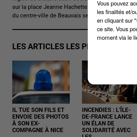
Vous pouvez acce
sur la place Jeanne Hachette. Cette nouvelle or
les finalités et
du centre-ville de Beauvais sera dont de retour 
en cliquant sur 
ce site. Vous po
moment via le li
LES ARTICLES LES PLUS VUS
IL TUE SON FILS ET
INCENDIES : L’ÎLE-
ENVOIE DES PHOTOS
DE-FRANCE LANCE
À SON EX-
UN ÉLAN DE
COMPAGNE À NICE
SOLIDARITÉ AVEC
LES...