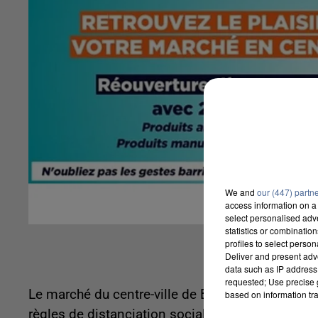
We and
our (447) partn
access information on a 
select personalised ad
statistics or combinatio
profiles to select person
Deliver and present adv
data such as IP address 
requested; Use precise g
Le marché du centre-ville de Beauvais a été org
based on information tra
règles de distanciation sociale. L'alimentaire es