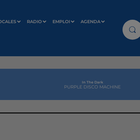
OCALES
RADIO
EMPLOI
AGENDA
In The Dark
PURPLE DISCO MACHINE