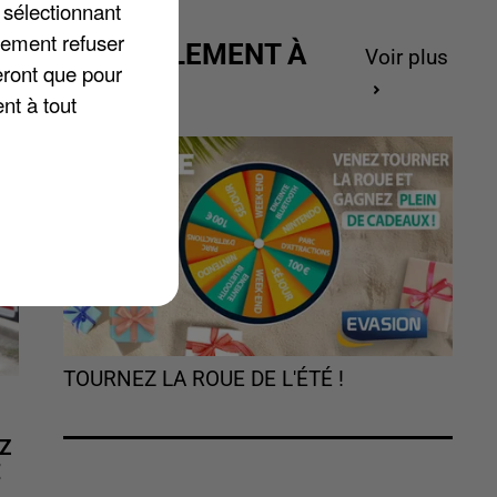
 sélectionnant
é
lement refuser
ACTUELLEMENT À
Voir plus
eront que pour
GAGNER
nt à tout
TOURNEZ LA ROUE DE L'ÉTÉ !
Z
É