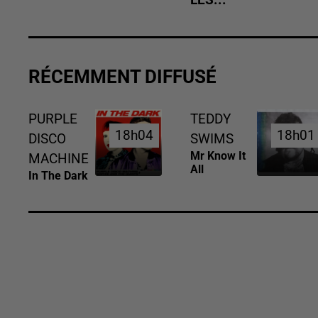
RÉCEMMENT DIFFUSÉ
PURPLE
TEDDY
18h04
18h04
18h01
18h01
DISCO
SWIMS
Mr Know It
MACHINE
All
In The Dark