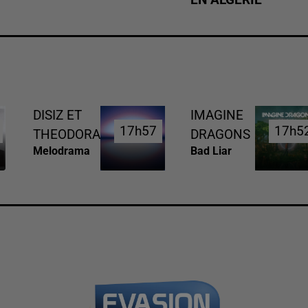
DISIZ ET
IMAGINE
17h57
17h57
17h5
17h5
THEODORA
DRAGONS
Melodrama
Bad Liar