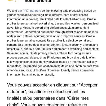
notre priorité
MAFIA INTERPELLÉ EN ALGÉRIE
We and
our (447) partners
do the following data processing based on
your consent and/or our legitimate interest: Store and/or access
information on a device; Use limited data to select advertising; Create
profiles for personalised advertising; Use profiles to select personalised
advertising; Measure advertising performance; Measure content
performance; Understand audiences through statistics or combinations
of data from different sources; Develop and improve services; Create
profiles to personalise content; Use profiles to select personalised
content; Use limited data to select content; Ensure security, prevent and
detect fraud, and fix errors; Deliver and present advertising and content;
Save and communicate privacy choices. These technologies may
process personal data such as IP address and browsing data to offer
following functionalities: Identify devices based on information actively
requested; Use precise geolocation data; Match and combine data from
other data sources; Link different devices; Identify devices based on
information transmitted automatically.
Vous pouvez accepter en cliquant sur "Accepter
UN SECOND CADRE DE LA DZ MAFIA
et fermer", ou affiner en sélectionnant les
INTERPELLÉ EN ALGÉRIE
finalités et/ou partenaires dans "Gérer mes
choix". Vous pouvez également refuser en