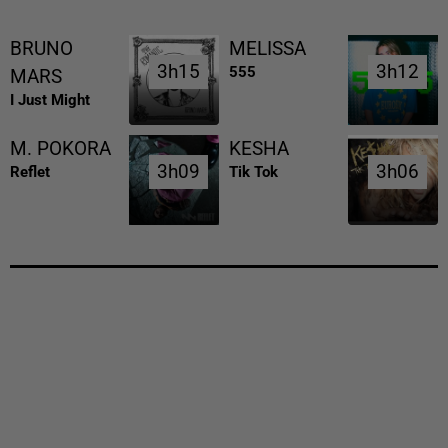
BRUNO
MELISSA
3h15
3h15
3h12
3h12
555
MARS
I Just Might
M. POKORA
KESHA
3h09
3h09
3h06
3h06
Reflet
Tik Tok