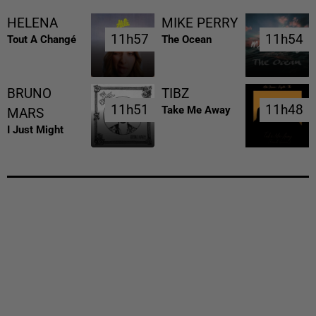
HELENA
MIKE PERRY
11h57
11h57
11h54
11h54
Tout A Changé
The Ocean
BRUNO
TIBZ
11h51
11h51
11h48
11h48
Take Me Away
MARS
I Just Might