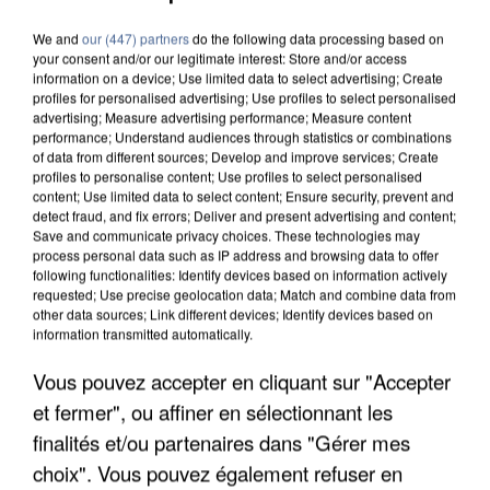
We and
our (447) partners
do the following data processing based on
your consent and/or our legitimate interest: Store and/or access
information on a device; Use limited data to select advertising; Create
profiles for personalised advertising; Use profiles to select personalised
advertising; Measure advertising performance; Measure content
performance; Understand audiences through statistics or combinations
of data from different sources; Develop and improve services; Create
profiles to personalise content; Use profiles to select personalised
content; Use limited data to select content; Ensure security, prevent and
detect fraud, and fix errors; Deliver and present advertising and content;
Save and communicate privacy choices. These technologies may
process personal data such as IP address and browsing data to offer
following functionalities: Identify devices based on information actively
requested; Use precise geolocation data; Match and combine data from
other data sources; Link different devices; Identify devices based on
information transmitted automatically.
Vous pouvez accepter en cliquant sur "Accepter
UNE TOURISTE DE L’OISE EMPORTÉE PAR UNE
et fermer", ou affiner en sélectionnant les
COULÉE DE BOUE EN HAUTE-SAVOIE
finalités et/ou partenaires dans "Gérer mes
choix". Vous pouvez également refuser en