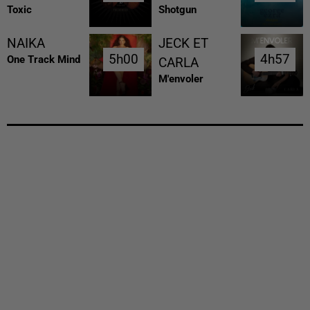
Toxic
Shotgun
NAIKA
JECK ET
5h00
5h00
4h57
4h57
One Track Mind
CARLA
M'envoler