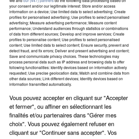
We and
our (447) partners
do the following data processing based on
your consent and/or our legitimate interest: Store and/or access
information on a device; Use limited data to select advertising; Create
profiles for personalised advertising; Use profiles to select personalised
advertising; Measure advertising performance; Measure content
performance; Understand audiences through statistics or combinations
of data from different sources; Develop and improve services; Create
profiles to personalise content; Use profiles to select personalised
content; Use limited data to select content; Ensure security, prevent and
detect fraud, and fix errors; Deliver and present advertising and content;
Save and communicate privacy choices. These technologies may
process personal data such as IP address and browsing data to offer
following functionalities: Identify devices based on information actively
requested; Use precise geolocation data; Match and combine data from
other data sources; Link different devices; Identify devices based on
information transmitted automatically.
UN SECOND CADRE DE LA DZ MAFIA
INTERPELLÉ EN ALGÉRIE
Vous pouvez accepter en cliquant sur "Accepter
et fermer", ou affiner en sélectionnant les
finalités et/ou partenaires dans "Gérer mes
choix". Vous pouvez également refuser en
cliquant sur "Continuer sans accepter". Vos