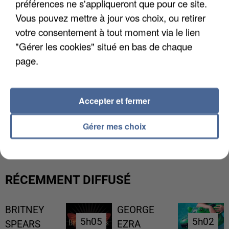
préférences ne s'appliqueront que pour ce site.
Vous pouvez mettre à jour vos choix, ou retirer
votre consentement à tout moment via le lien
"Gérer les cookies" situé en bas de chaque
page.
Accepter et fermer
UNE TOURISTE DE L’OISE EMPORTÉE PAR UNE
COULÉE DE BOUE EN HAUTE-SAVOIE
Gérer mes choix
RÉCEMMENT DIFFUSÉ
BRITNEY
GEORGE
5h05
5h05
5h02
5h02
SPEARS
EZRA