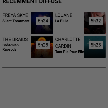
RÉCEMMENT DIFFUSÉ
FREYA SKYE
LOUANE
5h34
5h34
5h32
5h32
Silent Treatment
La Pluie
THE BRAIDS
CHARLOTTE
5h28
5h28
5h25
5h25
Bohemian
CARDIN
Rapsody
Tant Pis Pour Elle