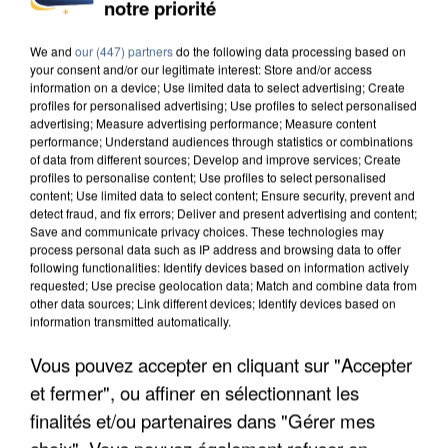
INCENDIES : L’ÎLE-DE-FRANCE LANCE UN ÉLAN
notre priorité
DE SOLIDARITÉ AVEC LES...
We and
our (447) partners
do the following data processing based on
your consent and/or our legitimate interest: Store and/or access
information on a device; Use limited data to select advertising; Create
profiles for personalised advertising; Use profiles to select personalised
advertising; Measure advertising performance; Measure content
performance; Understand audiences through statistics or combinations
of data from different sources; Develop and improve services; Create
profiles to personalise content; Use profiles to select personalised
content; Use limited data to select content; Ensure security, prevent and
detect fraud, and fix errors; Deliver and present advertising and content;
Save and communicate privacy choices. These technologies may
process personal data such as IP address and browsing data to offer
following functionalities: Identify devices based on information actively
requested; Use precise geolocation data; Match and combine data from
other data sources; Link different devices; Identify devices based on
information transmitted automatically.
Vous pouvez accepter en cliquant sur "Accepter
APRÈS TOUTES CES CANICULES, LES REFUGES
et fermer", ou affiner en sélectionnant les
DE FAUNE SAUVAGE SONT...
finalités et/ou partenaires dans "Gérer mes