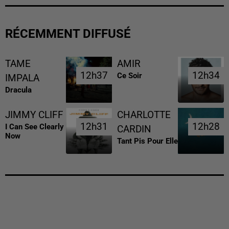
RÉCEMMENT DIFFUSÉ
TAME
AMIR
12h37
12h37
12h34
12h34
Ce Soir
IMPALA
Dracula
JIMMY CLIFF
CHARLOTTE
12h31
12h31
12h28
12h28
I Can See Clearly
CARDIN
Now
Tant Pis Pour Elle