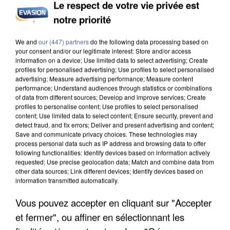
Le respect de votre vie privée est
notre priorité
INCENDIES : L’ÎLE-DE-FRANCE LANCE UN ÉLAN
We and
our (447) partners
do the following data processing based on
DE SOLIDARITÉ AVEC LES...
your consent and/or our legitimate interest: Store and/or access
information on a device; Use limited data to select advertising; Create
profiles for personalised advertising; Use profiles to select personalised
advertising; Measure advertising performance; Measure content
performance; Understand audiences through statistics or combinations
of data from different sources; Develop and improve services; Create
profiles to personalise content; Use profiles to select personalised
content; Use limited data to select content; Ensure security, prevent and
detect fraud, and fix errors; Deliver and present advertising and content;
Save and communicate privacy choices. These technologies may
process personal data such as IP address and browsing data to offer
following functionalities: Identify devices based on information actively
requested; Use precise geolocation data; Match and combine data from
other data sources; Link different devices; Identify devices based on
information transmitted automatically.
Vous pouvez accepter en cliquant sur "Accepter
et fermer", ou affiner en sélectionnant les
APRÈS TOUTES CES CANICULES, LES REFUGES