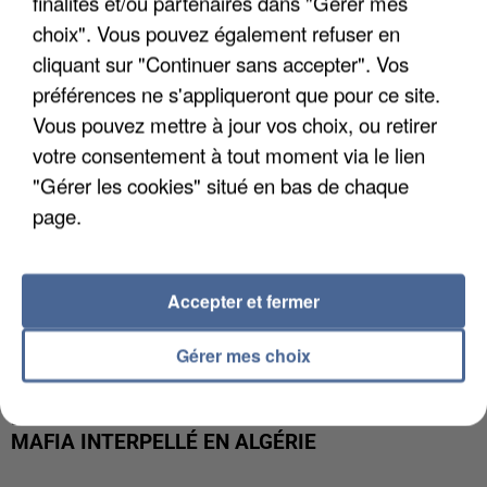
finalités et/ou partenaires dans "Gérer mes
DE FAUNE SAUVAGE SONT...
choix". Vous pouvez également refuser en
cliquant sur "Continuer sans accepter". Vos
préférences ne s'appliqueront que pour ce site.
Vous pouvez mettre à jour vos choix, ou retirer
votre consentement à tout moment via le lien
"Gérer les cookies" situé en bas de chaque
page.
Accepter et fermer
Gérer mes choix
L’UN DES FONDATEURS SUPPOSÉS DE LA DZ
MAFIA INTERPELLÉ EN ALGÉRIE