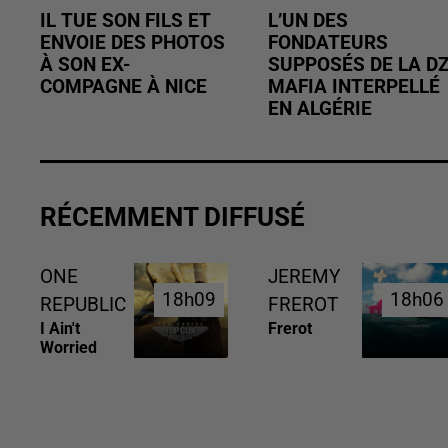
IL TUE SON FILS ET
L’UN DES
ENVOIE DES PHOTOS
FONDATEURS
À SON EX-
SUPPOSÉS DE LA D
COMPAGNE À NICE
MAFIA INTERPELLÉ
EN ALGÉRIE
RÉCEMMENT DIFFUSÉ
ONE
JEREMY
18h09
18h09
18h06
18h06
REPUBLIC
FREROT
I Ain't
Frerot
Worried