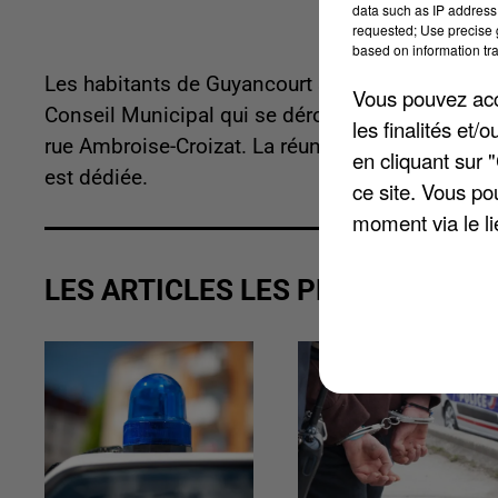
data such as IP address 
requested; Use precise g
based on information tra
Les habitants de Guyancourt sont invités à assist
Vous pouvez acce
Conseil Municipal qui se déroulera mardi 15 nov
les finalités et
rue Ambroise-Croizat. La réunion du Conseil Muni
en cliquant sur 
est dédiée.
ce site. Vous po
moment via le li
LES ARTICLES LES PLUS VUS