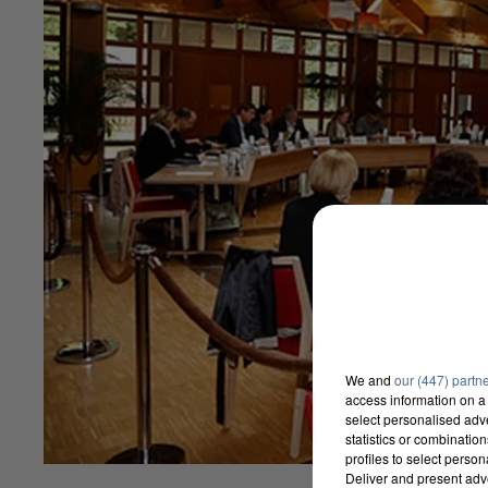
We and
our (447) partn
access information on a 
select personalised ad
statistics or combinatio
profiles to select person
Deliver and present adv