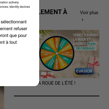
mation actively
vices; Identify devices
ACTUELLEMENT À
Voir plus
GAGNER
 sélectionnant
4
lement refuser
eront que pour
nt à tout
TOURNEZ LA ROUE DE L'ÉTÉ !