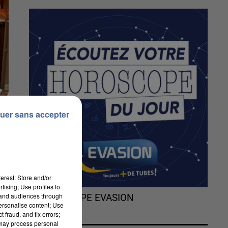
uer sans accepter
erest: Store and/or
tising; Use profiles to
tand audiences through
L'HOROSCOPE EVASION
personalise content; Use
 fraud, and fix errors;
 may process personal