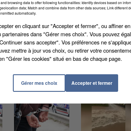
and browsing data to offer following functionalities: Identify devices based on infor
eolocation data; Match and combine data from other data sources; Link different de
nsmitted automatically.
er à l'élection du maire et de ses adjoints lors du
pter en cliquant sur "Accepter et fermer", ou affiner en
embre à 19 heures. Rendez-vous à l'Hôtel de Ville, 1
/ou partenaires dans "Gérer mes choix". Vous pouvez éga
cipal est publique et se déroule dans la salle qui lui
"Continuer sans accepter". Vos préférences ne s'appliqu
uvez mettre à jour vos choix, ou retirer votre consenteme
en "Gérer les cookies" situé en bas de chaque page.
Gérer mes choix
Accepter et fermer