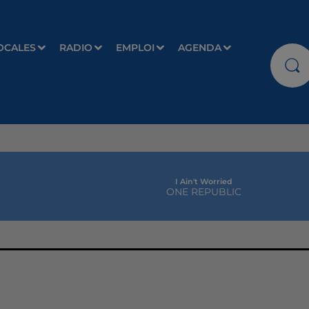
OCALES
RADIO
EMPLOI
AGENDA
I Ain't Worried
ONE REPUBLIC