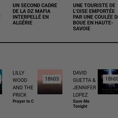
UN SECOND CADRE
UNE TOURISTE DE
DE LA DZ MAFIA
L’OISE EMPORTÉE
Z
INTERPELLÉ EN
PAR UNE COULÉE D
ALGÉRIE
BOUE EN HAUTE-
SAVOIE
LILLY
DAVID
18h03
18h03
18h0
18h0
WOOD
GUETTA &
AND THE
JENNIFER
PRICK
LOPEZ
Prayer In C
Save Me
Tonight