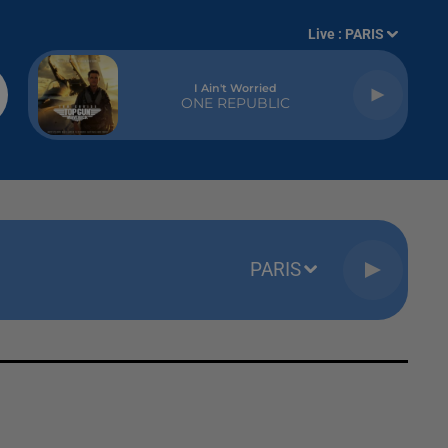
Live :
PARIS
I Ain't Worried
ONE REPUBLIC
PARIS