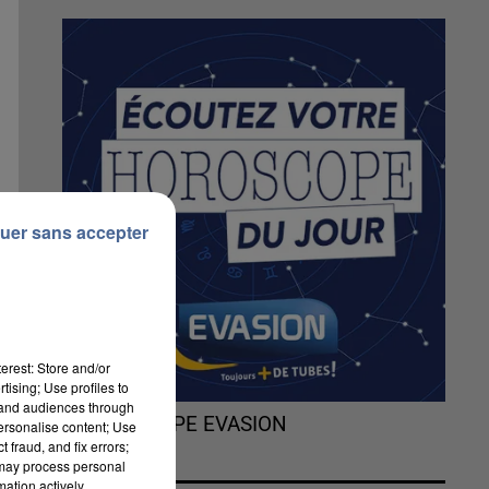
uer sans accepter
erest: Store and/or
tising; Use profiles to
tand audiences through
L'HOROSCOPE EVASION
personalise content; Use
 fraud, and fix errors;
 may process personal
mation actively