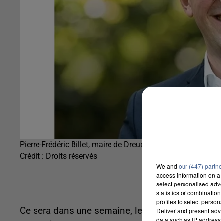
Pierre-Frédéric Billet, maire de Dreux
Crédit :
Droits réservés
We and
our (447) partn
access information on a 
select personalised ad
statistics or combinatio
profiles to select person
Ce sera dans une semaine, le mardi 11 juillet. Pi
Deliver and present adv
data such as IP address 