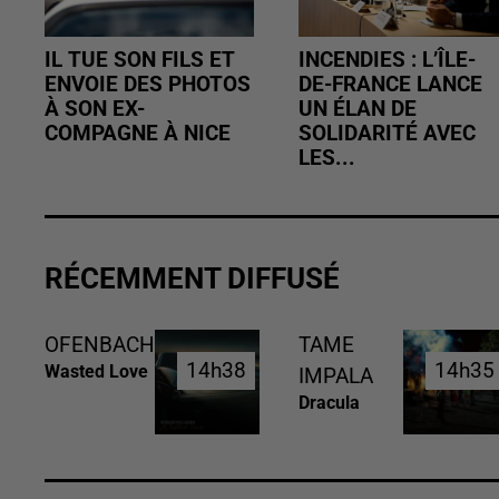
IL TUE SON FILS ET
INCENDIES : L’ÎLE-
ENVOIE DES PHOTOS
DE-FRANCE LANCE
À SON EX-
UN ÉLAN DE
COMPAGNE À NICE
SOLIDARITÉ AVEC
LES...
RÉCEMMENT DIFFUSÉ
OFENBACH
TAME
14h38
14h38
14h35
14h35
Wasted Love
IMPALA
Dracula