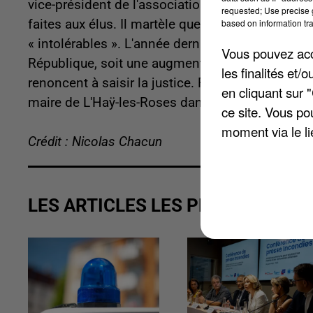
vice-président de l'association des maires de Fra
requested; Use precise g
based on information tra
faites aux élus. Il martèle que les menaces et au
« intolérables ». L'année dernière, 2.265 plaint
Vous pouvez acce
République, soit une augmentation de 32%. Le m
les finalités et
renoncent à saisir la justice. Récemment, dans 
en cliquant sur 
maire de L'Haÿ-les-Roses dans le Val-de-Marne a
ce site. Vous po
moment via le li
Crédit : Nicolas Chacun
LES ARTICLES LES PLUS VUS