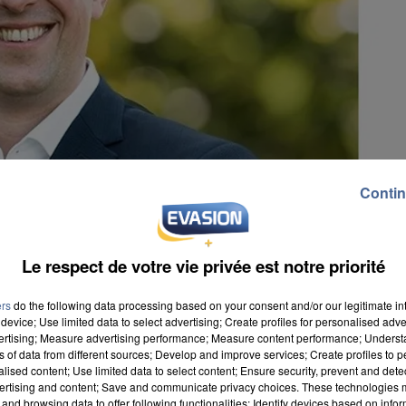
Contin
Le respect de votre vie privée est notre priorité
ers
do the following data processing based on your consent and/or our legitimate int
device; Use limited data to select advertising; Create profiles for personalised adver
vertising; Measure advertising performance; Measure content performance; Unders
ns of data from different sources; Develop and improve services; Create profiles to 
alised content; Use limited data to select content; Ensure security, prevent and detect
erre-Frédéric Billet s'y rendra avec sa casquette de
ertising and content; Save and communicate privacy choices. These technologies
and browsing data to offer following functionalities: Identify devices based on infor