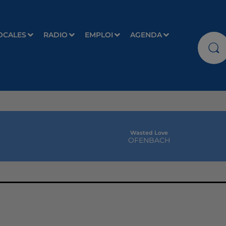
OCALES
RADIO
EMPLOI
AGENDA
Wasted Love
OFENBACH