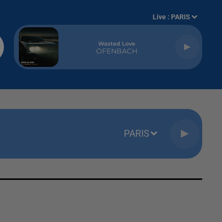
Live :
PARIS
Wasted Love
OFENBACH
PARIS