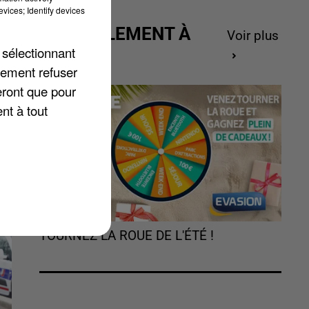
vices; Identify devices
ACTUELLEMENT À
Voir plus
GAGNER
 sélectionnant
lement refuser
eront que pour
nt à tout
TOURNEZ LA ROUE DE L'ÉTÉ !