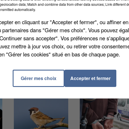
nce 28, et référent de la lutte contre les violences
eolocation data; Match and combine data from other data sources; Link different de
nsmitted automatically.
tres faits à l'encontre de ces derniers sont
es ont été déposées pour violences par des élus de la
pter en cliquant sur "Accepter et fermer", ou affiner en
aire de Dreux assure que deux tiers des agressés
/ou partenaires dans "Gérer mes choix". Vous pouvez éga
la nuit de samedi à dimanche dernier, le domicile du
"Continuer sans accepter". Vos préférences ne s'appliqu
 été ciblé par une voiture bélier enflammée.
uvez mettre à jour vos choix, ou retirer votre consenteme
en "Gérer les cookies" situé en bas de chaque page.
Gérer mes choix
Accepter et fermer