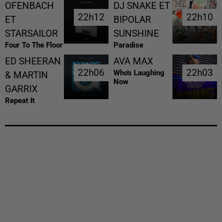
OFENBACH
DJ SNAKE ET
22h12
22h12
22h10
22h10
ET
BIPOLAR
STARSAILOR
SUNSHINE
Four To The Floor
Paradise
ED SHEERAN
AVA MAX
22h06
22h06
22h03
22h03
Who's Laughing
& MARTIN
Now
GARRIX
Repeat It