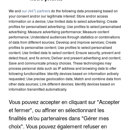
We and
our (447) partners
do the following data processing based on
your consent and/or our legitimate interest: Store and/or access
information on a device; Use limited data to select advertising; Create
profiles for personalised advertising; Use profiles to select personalised
advertising; Measure advertising performance; Measure content
performance; Understand audiences through statistics or combinations
of data from different sources; Develop and improve services; Create
profiles to personalise content; Use profiles to select personalised
content; Use limited data to select content; Ensure security, prevent and
detect fraud, and fix errors; Deliver and present advertising and content;
Save and communicate privacy choices. These technologies may
process personal data such as IP address and browsing data to offer
following functionalities: Identify devices based on information actively
requested; Use precise geolocation data; Match and combine data from
other data sources; Link different devices; Identify devices based on
information transmitted automatically.
UN SECOND CADRE DE LA DZ MAFIA
Vous pouvez accepter en cliquant sur "Accepter
INTERPELLÉ EN ALGÉRIE
et fermer", ou affiner en sélectionnant les
finalités et/ou partenaires dans "Gérer mes
choix". Vous pouvez également refuser en