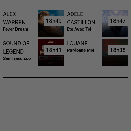
ALEX
ADELE
18h49
18h49
18h47
18h47
WARREN
CASTILLON
Fever Dream
Ete Avec Toi
SOUND OF
LOUANE
18h41
18h41
18h38
18h38
Pardonne Moi
LEGEND
San Francisco