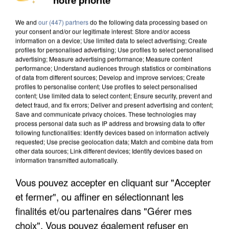
MAFIA INTERPELLÉ EN ALGÉRIE
We and
our (447) partners
do the following data processing based on
your consent and/or our legitimate interest: Store and/or access
information on a device; Use limited data to select advertising; Create
profiles for personalised advertising; Use profiles to select personalised
advertising; Measure advertising performance; Measure content
performance; Understand audiences through statistics or combinations
of data from different sources; Develop and improve services; Create
profiles to personalise content; Use profiles to select personalised
content; Use limited data to select content; Ensure security, prevent and
detect fraud, and fix errors; Deliver and present advertising and content;
Save and communicate privacy choices. These technologies may
process personal data such as IP address and browsing data to offer
following functionalities: Identify devices based on information actively
requested; Use precise geolocation data; Match and combine data from
other data sources; Link different devices; Identify devices based on
information transmitted automatically.
Vous pouvez accepter en cliquant sur "Accepter
UN SECOND CADRE DE LA DZ MAFIA
et fermer", ou affiner en sélectionnant les
INTERPELLÉ EN ALGÉRIE
finalités et/ou partenaires dans "Gérer mes
choix". Vous pouvez également refuser en