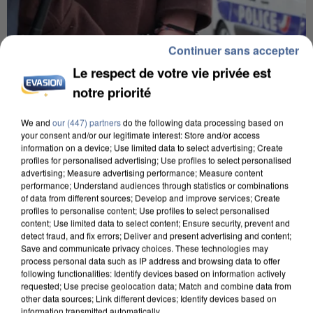
Continuer sans accepter
Le respect de votre vie privée est
notre priorité
We and
our (447) partners
do the following data processing based on
your consent and/or our legitimate interest: Store and/or access
information on a device; Use limited data to select advertising; Create
profiles for personalised advertising; Use profiles to select personalised
advertising; Measure advertising performance; Measure content
L’UN DES FONDATEURS SUPPOSÉS DE LA DZ
performance; Understand audiences through statistics or combinations
MAFIA INTERPELLÉ EN ALGÉRIE
of data from different sources; Develop and improve services; Create
profiles to personalise content; Use profiles to select personalised
content; Use limited data to select content; Ensure security, prevent and
detect fraud, and fix errors; Deliver and present advertising and content;
Save and communicate privacy choices. These technologies may
process personal data such as IP address and browsing data to offer
following functionalities: Identify devices based on information actively
requested; Use precise geolocation data; Match and combine data from
other data sources; Link different devices; Identify devices based on
information transmitted automatically.