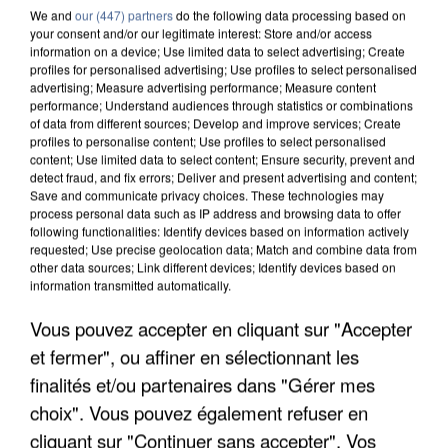
We and
our (447) partners
do the following data processing based on
your consent and/or our legitimate interest: Store and/or access
information on a device; Use limited data to select advertising; Create
profiles for personalised advertising; Use profiles to select personalised
advertising; Measure advertising performance; Measure content
performance; Understand audiences through statistics or combinations
of data from different sources; Develop and improve services; Create
profiles to personalise content; Use profiles to select personalised
content; Use limited data to select content; Ensure security, prevent and
detect fraud, and fix errors; Deliver and present advertising and content;
Save and communicate privacy choices. These technologies may
process personal data such as IP address and browsing data to offer
following functionalities: Identify devices based on information actively
requested; Use precise geolocation data; Match and combine data from
other data sources; Link different devices; Identify devices based on
information transmitted automatically.
APRÈS TOUTES CES CANICULES, LES REFUGES
Vous pouvez accepter en cliquant sur "Accepter
DE FAUNE SAUVAGE SONT...
et fermer", ou affiner en sélectionnant les
finalités et/ou partenaires dans "Gérer mes
choix". Vous pouvez également refuser en
cliquant sur "Continuer sans accepter". Vos