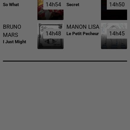
14h54
14h54
14h50
14h50
So What
Secret
BRUNO
MANON LISA
14h48
14h48
14h45
14h45
Le Petit Pecheur
MARS
I Just Might