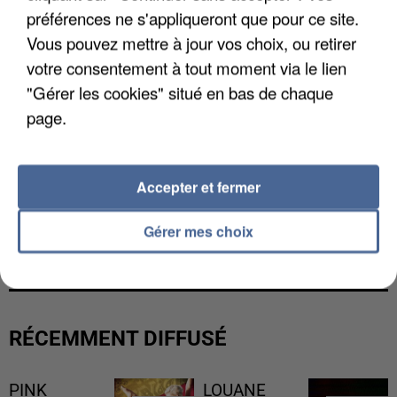
préférences ne s'appliqueront que pour ce site.
Vous pouvez mettre à jour vos choix, ou retirer
votre consentement à tout moment via le lien
"Gérer les cookies" situé en bas de chaque
page.
Accepter et fermer
L’UN DES FONDATEURS SUPPOSÉS DE LA DZ
Gérer mes choix
MAFIA INTERPELLÉ EN ALGÉRIE
RÉCEMMENT DIFFUSÉ
PINK
LOUANE