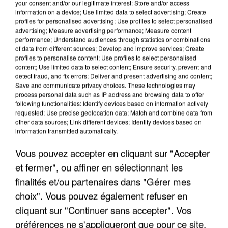
your consent and/or our legitimate interest: Store and/or access
information on a device; Use limited data to select advertising; Create
profiles for personalised advertising; Use profiles to select personalised
advertising; Measure advertising performance; Measure content
performance; Understand audiences through statistics or combinations
of data from different sources; Develop and improve services; Create
profiles to personalise content; Use profiles to select personalised
content; Use limited data to select content; Ensure security, prevent and
detect fraud, and fix errors; Deliver and present advertising and content;
Save and communicate privacy choices. These technologies may
process personal data such as IP address and browsing data to offer
following functionalities: Identify devices based on information actively
requested; Use precise geolocation data; Match and combine data from
other data sources; Link different devices; Identify devices based on
APRÈS TOUTES CES CANICULES, LES REFUGES
information transmitted automatically.
DE FAUNE SAUVAGE SONT...
Vous pouvez accepter en cliquant sur "Accepter
et fermer", ou affiner en sélectionnant les
finalités et/ou partenaires dans "Gérer mes
choix". Vous pouvez également refuser en
cliquant sur "Continuer sans accepter". Vos
préférences ne s'appliqueront que pour ce site.