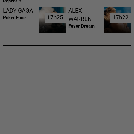
Repeat It
LADY GAGA
ALEX
17h25
17h25
17h22
17h22
Poker Face
WARREN
Fever Dream