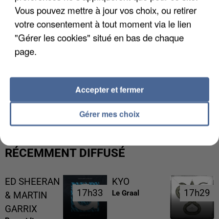
Vous pouvez mettre à jour vos choix, ou retirer
votre consentement à tout moment via le lien
"Gérer les cookies" situé en bas de chaque
page.
Accepter et fermer
L’UN DES FONDATEURS SUPPOSÉS DE LA DZ
MAFIA INTERPELLÉ EN ALGÉRIE
Gérer mes choix
RÉCEMMENT DIFFUSÉ
ED SHEERAN
KYO
17h33
17h33
17h29
17h29
Le Graal
& MARTIN
GARRIX