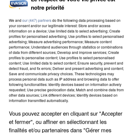
notre priorité
L’UN DES FONDATEURS SUPPOSÉS DE LA DZ
MAFIA INTERPELLÉ EN ALGÉRIE
We and
our (447) partners
do the following data processing based on
your consent and/or our legitimate interest: Store and/or access
information on a device; Use limited data to select advertising; Create
profiles for personalised advertising; Use profiles to select personalised
advertising; Measure advertising performance; Measure content
performance; Understand audiences through statistics or combinations
of data from different sources; Develop and improve services; Create
profiles to personalise content; Use profiles to select personalised
content; Use limited data to select content; Ensure security, prevent and
detect fraud, and fix errors; Deliver and present advertising and content;
Save and communicate privacy choices. These technologies may
process personal data such as IP address and browsing data to offer
following functionalities: Identify devices based on information actively
requested; Use precise geolocation data; Match and combine data from
other data sources; Link different devices; Identify devices based on
information transmitted automatically.
Vous pouvez accepter en cliquant sur "Accepter
et fermer", ou affiner en sélectionnant les
UN SECOND CADRE DE LA DZ MAFIA
finalités et/ou partenaires dans "Gérer mes
INTERPELLÉ EN ALGÉRIE