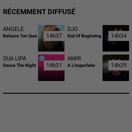
RÉCEMMENT DIFFUSÉ
ANGELE
DJO
14h37
14h37
14h34
14h34
Balance Ton Quoi
End Of Beginning
DUA LIPA
AMIR
14h31
14h31
14h29
14h29
Dance The Night
A L'imparfaite