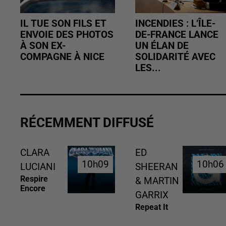
IL TUE SON FILS ET
INCENDIES : L’ÎLE-
ENVOIE DES PHOTOS
DE-FRANCE LANCE
À SON EX-
UN ÉLAN DE
COMPAGNE À NICE
SOLIDARITÉ AVEC
LES...
RÉCEMMENT DIFFUSÉ
CLARA
ED
10h09
10h09
10h06
10h06
LUCIANI
SHEERAN
Respire
& MARTIN
Encore
GARRIX
Repeat It