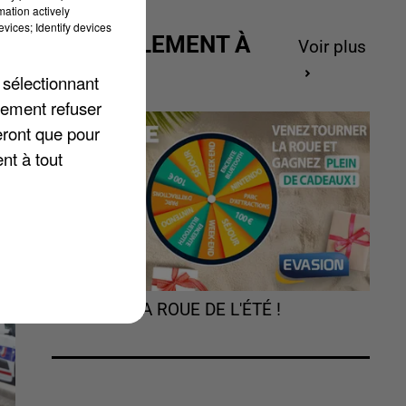
mation actively
vices; Identify devices
ACTUELLEMENT À
Voir plus
GAGNER
e
 sélectionnant
lement refuser
eront que pour
nt à tout
TOURNEZ LA ROUE DE L'ÉTÉ !