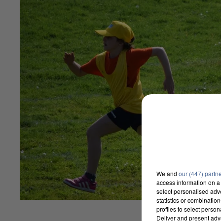
We and
our (447) partn
access information on a 
select personalised ad
statistics or combinatio
profiles to select person
Deliver and present adv