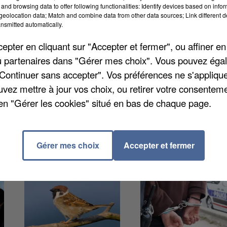
and browsing data to offer following functionalities: Identify devices based on infor
eolocation data; Match and combine data from other data sources; Link different de
nsmitted automatically.
cueille les enfants et les jeunes de 7 à 17 ans. Des
sées dans l'établissement. Le site vous accueillera d
pter en cliquant sur "Accepter et fermer", ou affiner en
contactant le 01 30 91 37 37.
/ou partenaires dans "Gérer mes choix". Vous pouvez éga
"Continuer sans accepter". Vos préférences ne s'appliqu
uvez mettre à jour vos choix, ou retirer votre consenteme
en "Gérer les cookies" situé en bas de chaque page.
Gérer mes choix
Accepter et fermer