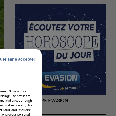
uer sans accepter
erest: Store and/or
tising; Use profiles to
L'HOROSCOPE EVASION
tand audiences through
personalise content; Use
 fraud, and fix errors;
 may process personal