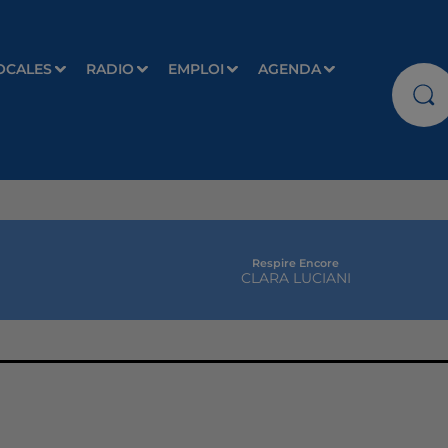
OCALES
RADIO
EMPLOI
AGENDA
Respire Encore
CLARA LUCIANI