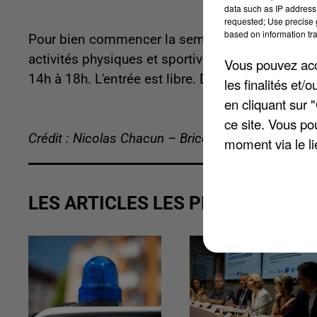
data such as IP address 
requested; Use precise g
based on information tra
Pour bien commencer la semaine, la structure ac
activités physiques et sportives vont être organi
Vous pouvez acce
14h à 18h. L'entrée est libre. D'autres infos en 
les finalités et
en cliquant sur 
ce site. Vous po
Crédit : Nicolas Chacun – Brice Charrier
moment via le li
LES ARTICLES LES PLUS VUS