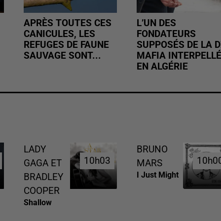
APRÈS TOUTES CES
L’UN DES
CANICULES, LES
FONDATEURS
REFUGES DE FAUNE
SUPPOSÉS DE LA D
SAUVAGE SONT...
MAFIA INTERPELL
EN ALGÉRIE
LADY
BRUNO
10h03
10h03
10h0
10h0
GAGA ET
MARS
I Just Might
BRADLEY
COOPER
Shallow