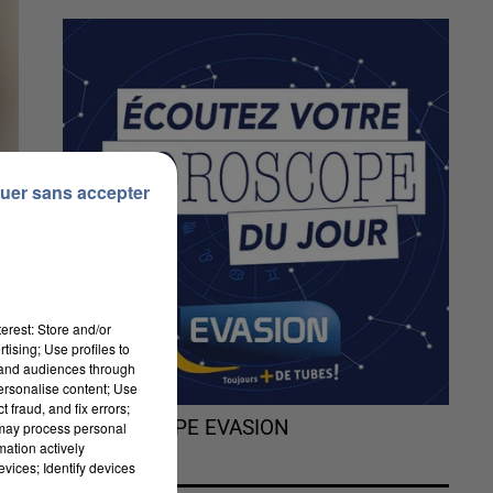
uer sans accepter
erest: Store and/or
tising; Use profiles to
tand audiences through
personalise content; Use
 fraud, and fix errors;
L'HOROSCOPE EVASION
 may process personal
mation actively
vices; Identify devices