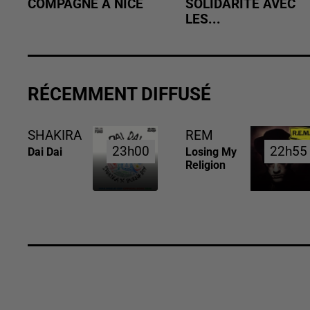
COMPAGNE À NICE
SOLIDARITÉ AVEC
LES...
RÉCEMMENT DIFFUSÉ
SHAKIRA
REM
23h00
23h00
22h55
22h55
Dai Dai
Losing My
Religion