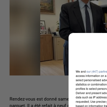
We and
our (447) partn
access information on a 
select personalised ad
statistics or combinatio
profiles to select person
Deliver and present adv
data such as IP address 
Rendez-vous est donné samedi 4 septembre à 1
requested; Use precise g
parquet. Il a été refait à neuf grâce à la contri
based on information tra