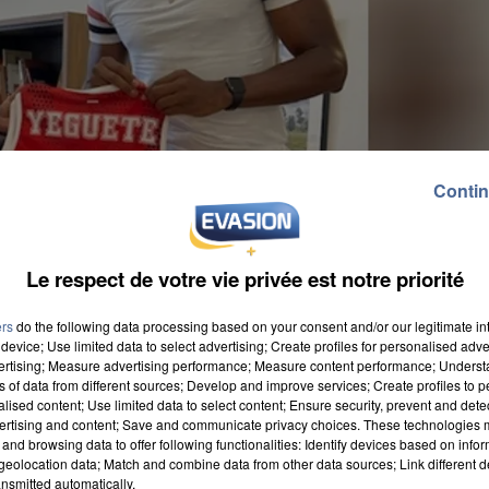
Contin
Le respect de votre vie privée est notre priorité
ers
do the following data processing based on your consent and/or our legitimate int
device; Use limited data to select advertising; Create profiles for personalised adver
vertising; Measure advertising performance; Measure content performance; Unders
ns of data from different sources; Develop and improve services; Create profiles to 
alised content; Use limited data to select content; Ensure security, prevent and detect
ertising and content; Save and communicate privacy choices. These technologies
and browsing data to offer following functionalities: Identify devices based on infor
4h au Gymnase Fontaine, qui bénéficie d'un nouveau
eolocation data; Match and combine data from other data sources; Link different de
bution de Wilfried Yeguete. Le champion de basket
nsmitted automatically.