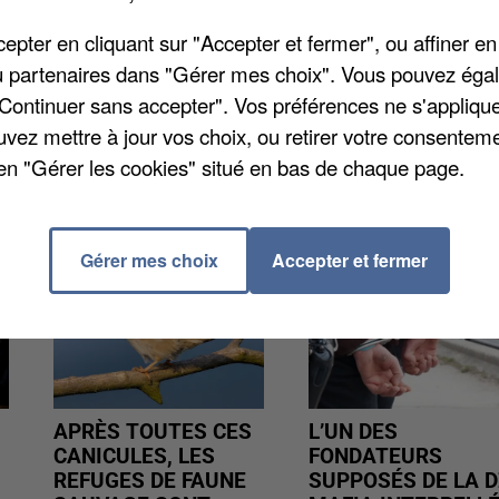
r inaugurer le nouvel équipement, accompagné de Jea
pter en cliquant sur "Accepter et fermer", ou affiner en
ctuel joueur de l'AS Monaco, Wilfried Yeguete a fait
/ou partenaires dans "Gérer mes choix". Vous pouvez éga
"Continuer sans accepter". Vos préférences ne s'appliqu
uvez mettre à jour vos choix, ou retirer votre consenteme
en "Gérer les cookies" situé en bas de chaque page.
Gérer mes choix
Accepter et fermer
APRÈS TOUTES CES
L’UN DES
CANICULES, LES
FONDATEURS
REFUGES DE FAUNE
SUPPOSÉS DE LA D