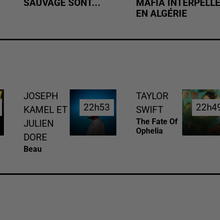
SAUVAGE SONT...
MAFIA INTERPELL
EN ALGÉRIE
JOSEPH
TAYLOR
22h53
22h53
22h4
22h4
KAMEL ET
SWIFT
The Fate Of
JULIEN
Ophelia
DORE
Beau