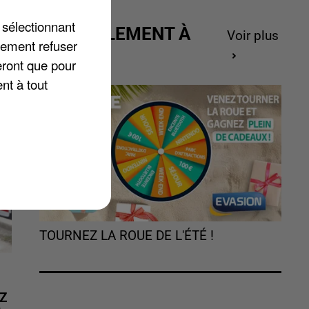
n-
 sélectionnant
ACTUELLEMENT À
Voir plus
lement refuser
GAGNER
eront que pour
nt à tout
TOURNEZ LA ROUE DE L'ÉTÉ !
Z