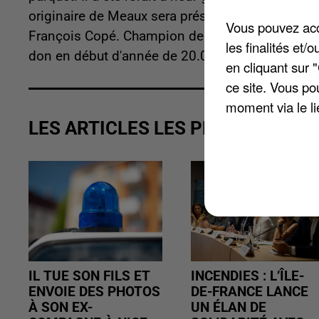
originaire de Meaux sera présent sur place pou
Vous pouvez acce
François Copé. Champion de France en 2018, et a
les finalités et
don en début d'année de 20.000 euros à la ville.
en cliquant sur 
ce site. Vous po
moment via le li
LES ARTICLES LES PLUS VUS
IL TUE SON FILS ET
INCENDIES : L’ÎLE-
ENVOIE DES PHOTOS
DE-FRANCE LANCE
À SON EX-
UN ÉLAN DE