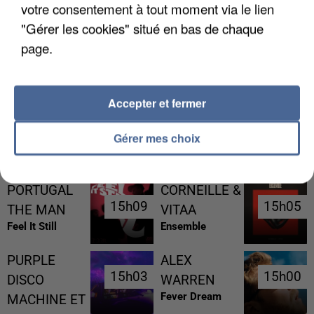
votre consentement à tout moment via le lien
"Gérer les cookies" situé en bas de chaque
page.
L’UN DES FONDATEURS SUPPOSÉS DE LA DZ
MAFIA INTERPELLÉ EN ALGÉRIE
Accepter et fermer
Gérer mes choix
RÉCEMMENT DIFFUSÉ
PORTUGAL
CORNEILLE &
15h09
15h09
15h05
15h05
THE MAN
VITAA
Feel It Still
Ensemble
PURPLE
ALEX
15h03
15h03
15h00
15h00
DISCO
WARREN
Fever Dream
MACHINE ET