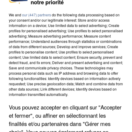
INCENDIES : L’ÎLE-DE-FRANCE LANCE UN ÉLAN
notre priorité
DE SOLIDARITÉ AVEC LES...
We and
our (447) partners
do the following data processing based on
your consent and/or our legitimate interest: Store and/or access
information on a device; Use limited data to select advertising; Create
profiles for personalised advertising; Use profiles to select personalised
advertising; Measure advertising performance; Measure content
performance; Understand audiences through statistics or combinations
of data from different sources; Develop and improve services; Create
profiles to personalise content; Use profiles to select personalised
content; Use limited data to select content; Ensure security, prevent and
detect fraud, and fix errors; Deliver and present advertising and content;
Save and communicate privacy choices. These technologies may
process personal data such as IP address and browsing data to offer
following functionalities: Identify devices based on information actively
requested; Use precise geolocation data; Match and combine data from
other data sources; Link different devices; Identify devices based on
information transmitted automatically.
Vous pouvez accepter en cliquant sur "Accepter
APRÈS TOUTES CES CANICULES, LES REFUGES
et fermer", ou affiner en sélectionnant les
DE FAUNE SAUVAGE SONT...
finalités et/ou partenaires dans "Gérer mes
choix". Vous pouvez également refuser en