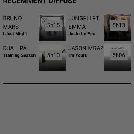
RÉCEMMENT DIFFUSÉ
BRUNO
JUNGELI ET
5h15
5h15
5h13
5h13
MARS
EMMA
I Just Might
Juste Un Peu
DUA LIPA
JASON MRAZ
5h10
5h10
5h06
5h06
Training Season
I'm Yours