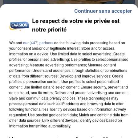
Continuer sans accepter
Le respect de votre vie privée est
notre priorité
We and
our (447) partners
do the following data processing based on
your consent and/or our legitimate interest: Store and/or access
APRÈS TOUTES CES CANICULES, LES REFUGES
information on a device; Use limited data to select advertising; Create
profiles for personalised advertising; Use profiles to select personalised
DE FAUNE SAUVAGE SONT...
advertising; Measure advertising performance; Measure content
performance; Understand audiences through statistics or combinations
of data from different sources; Develop and improve services; Create
profiles to personalise content; Use profiles to select personalised
content; Use limited data to select content; Ensure security, prevent and
detect fraud, and fix errors; Deliver and present advertising and content;
Save and communicate privacy choices. These technologies may
process personal data such as IP address and browsing data to offer
following functionalities: Identify devices based on information actively
requested; Use precise geolocation data; Match and combine data from
other data sources; Link different devices; Identify devices based on
information transmitted automatically.