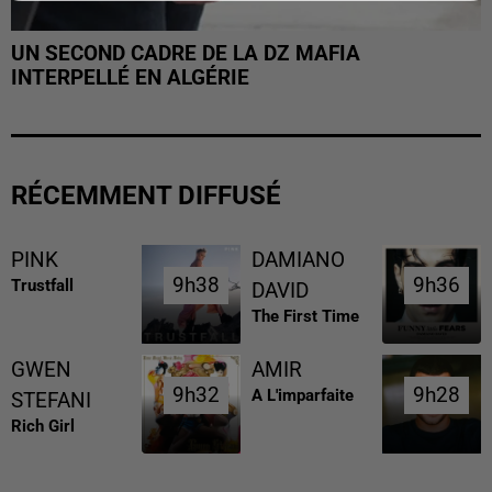
UN SECOND CADRE DE LA DZ MAFIA
INTERPELLÉ EN ALGÉRIE
RÉCEMMENT DIFFUSÉ
PINK
DAMIANO
9h38
9h38
9h36
9h36
Trustfall
DAVID
The First Time
GWEN
AMIR
9h32
9h32
9h28
9h28
A L'imparfaite
STEFANI
Rich Girl