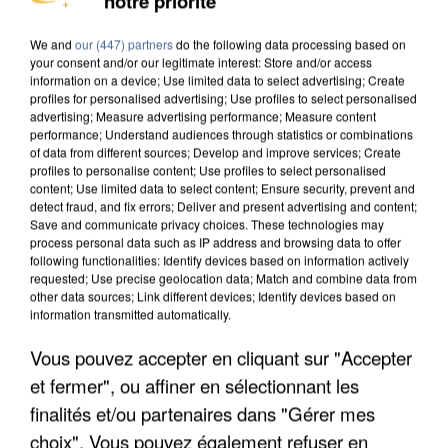
notre priorité
DE SOLIDARITÉ AVEC LES...
We and
our (447) partners
do the following data processing based on
your consent and/or our legitimate interest: Store and/or access
information on a device; Use limited data to select advertising; Create
profiles for personalised advertising; Use profiles to select personalised
advertising; Measure advertising performance; Measure content
performance; Understand audiences through statistics or combinations
of data from different sources; Develop and improve services; Create
profiles to personalise content; Use profiles to select personalised
content; Use limited data to select content; Ensure security, prevent and
detect fraud, and fix errors; Deliver and present advertising and content;
Save and communicate privacy choices. These technologies may
process personal data such as IP address and browsing data to offer
following functionalities: Identify devices based on information actively
requested; Use precise geolocation data; Match and combine data from
other data sources; Link different devices; Identify devices based on
information transmitted automatically.
Vous pouvez accepter en cliquant sur "Accepter
APRÈS TOUTES CES CANICULES, LES REFUGES
et fermer", ou affiner en sélectionnant les
DE FAUNE SAUVAGE SONT...
finalités et/ou partenaires dans "Gérer mes
choix". Vous pouvez également refuser en