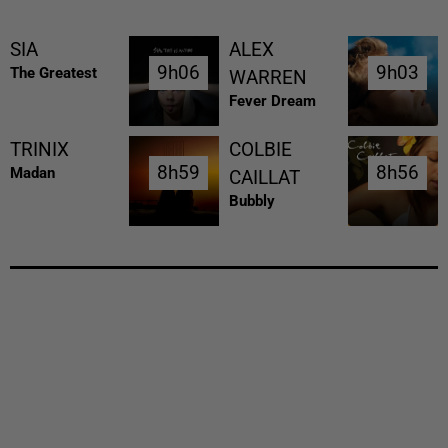
SIA
ALEX
9h06
9h06
9h03
9h03
The Greatest
WARREN
Fever Dream
TRINIX
COLBIE
8h59
8h59
8h56
8h56
Madan
CAILLAT
Bubbly