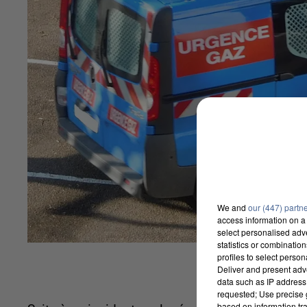
We and
our (447) partn
access information on a 
select personalised ad
statistics or combinatio
profiles to select person
Deliver and present adv
data such as IP address 
requested; Use precise g
based on information tra