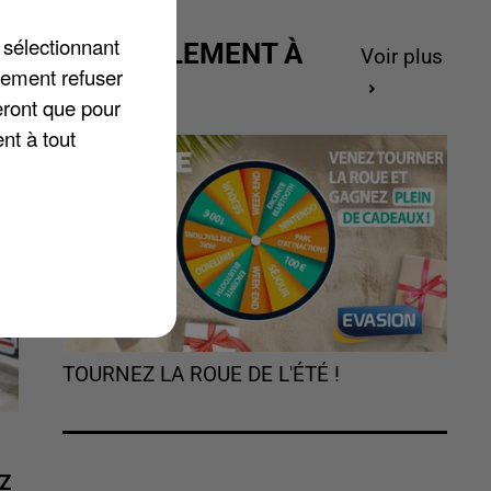
s
 sélectionnant
ACTUELLEMENT À
Voir plus
lement refuser
GAGNER
eront que pour
nt à tout
TOURNEZ LA ROUE DE L'ÉTÉ !
Z