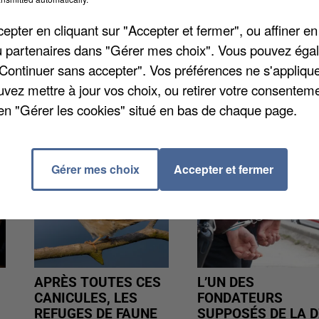
ipes de GRDF étaient toujours en cours d'intervention,
ile, un dépliant a été mis dans votre boite aux lettre
pter en cliquant sur "Accepter et fermer", ou affiner en
ce. Pour cette démarche, retrouvez plus d'infos sur le
/ou partenaires dans "Gérer mes choix". Vous pouvez éga
"Continuer sans accepter". Vos préférences ne s'appliqu
uvez mettre à jour vos choix, ou retirer votre consenteme
en "Gérer les cookies" situé en bas de chaque page.
Gérer mes choix
Accepter et fermer
APRÈS TOUTES CES
L’UN DES
CANICULES, LES
FONDATEURS
REFUGES DE FAUNE
SUPPOSÉS DE LA D