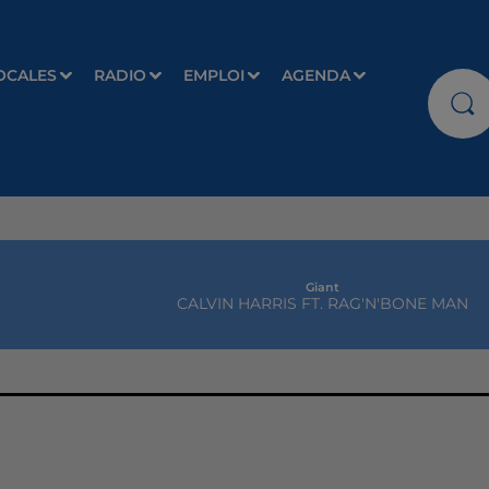
OCALES
RADIO
EMPLOI
AGENDA
Giant
CALVIN HARRIS FT. RAG'N'BONE MAN