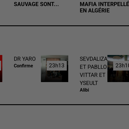
SAUVAGE SONT...
MAFIA INTERPELL
EN ALGÉRIE
DR YARO
SEVDALIZA
23h13
23h13
23h1
23h1
Confirme
ET PABLLO
VITTAR ET
YSEULT
Alibi