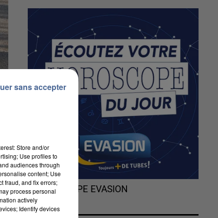
uer sans accepter
erest: Store and/or
tising; Use profiles to
tand audiences through
personalise content; Use
 fraud, and fix errors;
L'HOROSCOPE EVASION
 may process personal
mation actively
vices; Identify devices