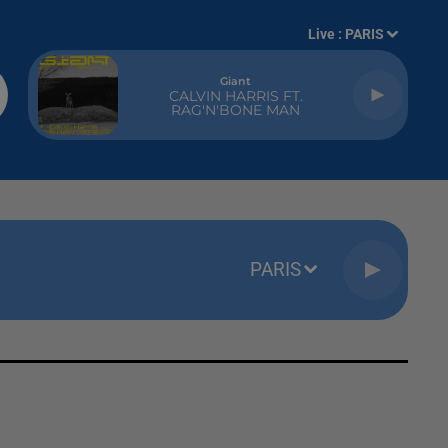
Live :
PARIS
Giant
CALVIN HARRIS FT.
RAG'N'BONE MAN
PARIS