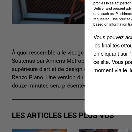
profiles to select person
Deliver and present adv
data such as IP address 
requested; Use precise g
based on information tra
Vous pouvez acce
les finalités et
À quoi ressemblera le visage de la citadelle lors
en cliquant sur 
Soutenus par Amiens Métropole, les élèves de 
ce site. Vous po
supérieure d’art et de design (Esad), ont réalisé 
moment via le li
Renzo Piano. Une version d’une minute trente est
douze minutes sera présentée au public à la Mais
LES ARTICLES LES PLUS VUS