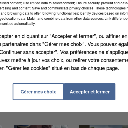
alised content; Use limited data to select content; Ensure security, prevent and detect
ertising and content; Save and communicate privacy choices. These technologies
and browsing data to offer following functionalities: Identify devices based on infor
eolocation data; Match and combine data from other data sources; Link different de
nsmitted automatically.
pter en cliquant sur "Accepter et fermer", ou affiner en
/ou partenaires dans "Gérer mes choix". Vous pouvez éga
que le site sera ouvert aux étudiants et aux habitants 
"Continuer sans accepter". Vos préférences ne s'appliqu
Waide Somme, département de formation 3D de l’Éco
uvez mettre à jour vos choix, ou retirer votre consenteme
un film d’animation à partir des plans de l’architecte
en "Gérer les cookies" situé en bas de chaque page.
 disponible sur les réseaux sociaux. L’intégrale de
on du projet citadelle.
Gérer mes choix
Accepter et fermer