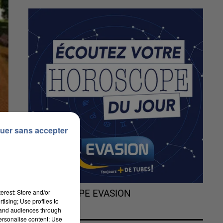
uer sans accepter
erest: Store and/or
L'HOROSCOPE EVASION
tising; Use profiles to
tand audiences through
personalise content; Use