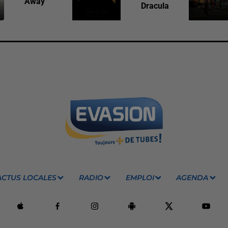
Away
Dracula
ACTUS LOCALES
RADIO
EMPLOI
AGENDA