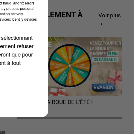
 fraud, and fix errors;
 may process personal
ACTUELLEMENT À
mation actively
Voir plus
vices; Identify devices
GAGNER
 sélectionnant
lement refuser
?
eront que pour
le
nt à tout
TOURNEZ LA ROUE DE L'ÉTÉ !