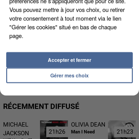
préférences ne s'appliqueront que pour ce site.
Vous pouvez mettre à jour vos choix, ou retirer
votre consentement à tout moment via le lien
"Gérer les cookies" situé en bas de chaque
page.
Accepter et fermer
L’UN DES FONDATEURS SUPPOSÉS DE LA DZ
MAFIA INTERPELLÉ EN ALGÉRIE
Gérer mes choix
RÉCEMMENT DIFFUSÉ
MICHAEL
OLIVIA DEAN
21h26
21h26
21h23
21h23
Man I Need
JACKSON