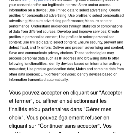
your consent and/or our legitimate interest: Store and/or access
information on a device; Use limited data to select advertising; Create
profiles for personalised advertising; Use profiles to select personalised
advertising; Measure advertising performance; Measure content
performance; Understand audiences through statistics or combinations
of data from different sources; Develop and improve services; Create
profiles to personalise content; Use profiles to select personalised
content; Use limited data to select content; Ensure security, prevent and
detect fraud, and fix errors; Deliver and present advertising and content;
Save and communicate privacy choices. These technologies may
process personal data such as IP address and browsing data to offer
following functionalities: Identify devices based on information actively
requested; Use precise geolocation data; Match and combine data from
other data sources; Link different devices; Identify devices based on
information transmitted automatically.
APRÈS TOUTES CES CANICULES, LES REFUGES
DE FAUNE SAUVAGE SONT...
Vous pouvez accepter en cliquant sur "Accepter
et fermer", ou affiner en sélectionnant les
finalités et/ou partenaires dans "Gérer mes
choix". Vous pouvez également refuser en
cliquant sur "Continuer sans accepter". Vos