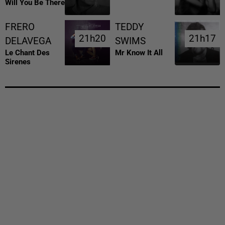
Will You Be There
FRERO
TEDDY
21h20
21h20
21h17
21h17
DELAVEGA
SWIMS
Le Chant Des
Mr Know It All
Sirenes