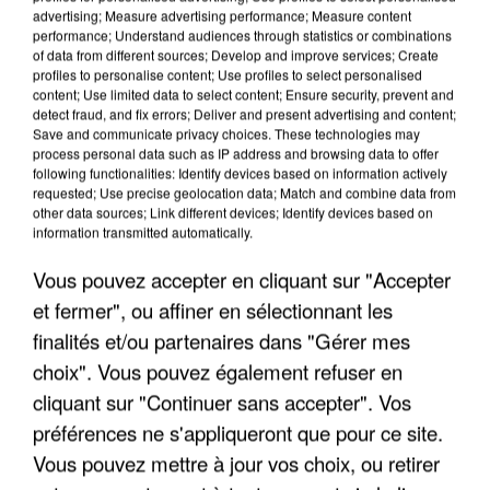
advertising; Measure advertising performance; Measure content
performance; Understand audiences through statistics or combinations
of data from different sources; Develop and improve services; Create
profiles to personalise content; Use profiles to select personalised
content; Use limited data to select content; Ensure security, prevent and
detect fraud, and fix errors; Deliver and present advertising and content;
UN SECOND CADRE DE LA DZ MAFIA
Save and communicate privacy choices. These technologies may
INTERPELLÉ EN ALGÉRIE
process personal data such as IP address and browsing data to offer
following functionalities: Identify devices based on information actively
requested; Use precise geolocation data; Match and combine data from
other data sources; Link different devices; Identify devices based on
information transmitted automatically.
Vous pouvez accepter en cliquant sur "Accepter
et fermer", ou affiner en sélectionnant les
finalités et/ou partenaires dans "Gérer mes
choix". Vous pouvez également refuser en
cliquant sur "Continuer sans accepter". Vos
préférences ne s'appliqueront que pour ce site.
Vous pouvez mettre à jour vos choix, ou retirer