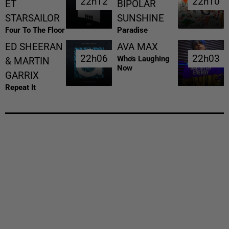
22h12
22h12
22h10
22h10
ET
BIPOLAR
STARSAILOR
SUNSHINE
Four To The Floor
Paradise
ED SHEERAN
AVA MAX
22h06
22h06
22h03
22h03
Who's Laughing
& MARTIN
Now
GARRIX
Repeat It