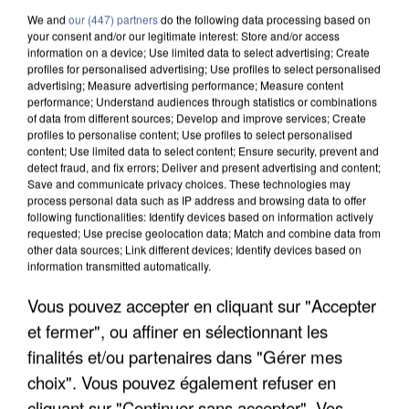
We and
our (447) partners
do the following data processing based on
your consent and/or our legitimate interest: Store and/or access
information on a device; Use limited data to select advertising; Create
profiles for personalised advertising; Use profiles to select personalised
advertising; Measure advertising performance; Measure content
performance; Understand audiences through statistics or combinations
of data from different sources; Develop and improve services; Create
profiles to personalise content; Use profiles to select personalised
content; Use limited data to select content; Ensure security, prevent and
detect fraud, and fix errors; Deliver and present advertising and content;
Save and communicate privacy choices. These technologies may
process personal data such as IP address and browsing data to offer
following functionalities: Identify devices based on information actively
requested; Use precise geolocation data; Match and combine data from
other data sources; Link different devices; Identify devices based on
information transmitted automatically.
UN SECOND CADRE DE LA DZ MAFIA
INTERPELLÉ EN ALGÉRIE
Vous pouvez accepter en cliquant sur "Accepter
et fermer", ou affiner en sélectionnant les
finalités et/ou partenaires dans "Gérer mes
choix". Vous pouvez également refuser en
cliquant sur "Continuer sans accepter". Vos