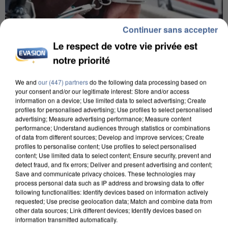
Continuer sans accepter
Le respect de votre vie privée est
notre priorité
We and
our (447) partners
do the following data processing based on
your consent and/or our legitimate interest: Store and/or access
L’UN DES FONDATEURS SUPPOSÉS DE LA DZ
information on a device; Use limited data to select advertising; Create
MAFIA INTERPELLÉ EN ALGÉRIE
profiles for personalised advertising; Use profiles to select personalised
advertising; Measure advertising performance; Measure content
performance; Understand audiences through statistics or combinations
of data from different sources; Develop and improve services; Create
profiles to personalise content; Use profiles to select personalised
content; Use limited data to select content; Ensure security, prevent and
detect fraud, and fix errors; Deliver and present advertising and content;
Save and communicate privacy choices. These technologies may
process personal data such as IP address and browsing data to offer
following functionalities: Identify devices based on information actively
requested; Use precise geolocation data; Match and combine data from
other data sources; Link different devices; Identify devices based on
information transmitted automatically.