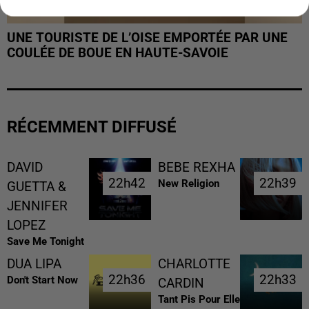
UNE TOURISTE DE L’OISE EMPORTÉE PAR UNE
COULÉE DE BOUE EN HAUTE-SAVOIE
RÉCEMMENT DIFFUSÉ
DAVID
BEBE REXHA
22h42
22h42
22h39
22h39
New Religion
GUETTA &
JENNIFER
LOPEZ
Save Me Tonight
DUA LIPA
CHARLOTTE
22h36
22h36
22h33
22h33
Don't Start Now
CARDIN
Tant Pis Pour Elle