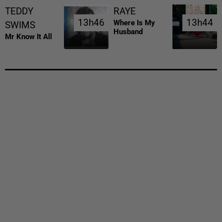
TEDDY
RAYE
13h46
13h46
13h44
13h44
Where Is My
SWIMS
Husband
Mr Know It All