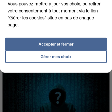
Vous pouvez mettre à jour vos choix, ou retirer
votre consentement à tout moment via le lien
"Gérer les cookies" situé en bas de chaque
page.
Accepter et fermer
Gérer mes choix
UNE TOURISTE DE L’OISE EMPORTÉE PAR UNE
COULÉE DE BOUE EN HAUTE-SAVOIE