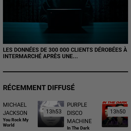
LES DONNÉES DE 300 000 CLIENTS DÉROBÉES À
INTERMARCHÉ APRÈS UNE...
RÉCEMMENT DIFFUSÉ
MICHAEL
PURPLE
13h53
13h53
13h50
13h50
JACKSON
DISCO
You Rock My
MACHINE
World
In The Dark