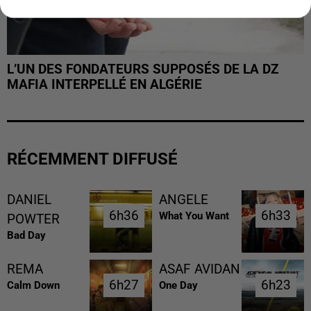
L’UN DES FONDATEURS SUPPOSÉS DE LA DZ
MAFIA INTERPELLÉ EN ALGÉRIE
RÉCEMMENT DIFFUSÉ
DANIEL
ANGELE
6h36
6h36
6h33
6h33
What You Want
POWTER
Bad Day
REMA
ASAF AVIDAN
6h27
6h27
6h23
6h23
Calm Down
One Day