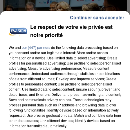
Continuer sans accepter
Le respect de votre vie privée est
notre priorité
We and
our (447) partners
do the following data processing based on
your consent and/or our legitimate interest: Store and/or access
information on a device; Use limited data to select advertising; Create
profiles for personalised advertising; Use profiles to select personalised
INCENDIES : L’ÎLE-DE-FRANCE LANCE UN ÉLAN
advertising; Measure advertising performance; Measure content
DE SOLIDARITÉ AVEC LES...
performance; Understand audiences through statistics or combinations
of data from different sources; Develop and improve services; Create
profiles to personalise content; Use profiles to select personalised
content; Use limited data to select content; Ensure security, prevent and
detect fraud, and fix errors; Deliver and present advertising and content;
Save and communicate privacy choices. These technologies may
process personal data such as IP address and browsing data to offer
following functionalities: Identify devices based on information actively
requested; Use precise geolocation data; Match and combine data from
other data sources; Link different devices; Identify devices based on
information transmitted automatically.