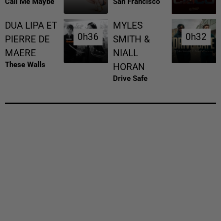
Call Me Maybe
San Francisco
DUA LIPA ET
MYLES
0h36
0h36
0h32
0h32
PIERRE DE
SMITH &
MAERE
NIALL
These Walls
HORAN
Drive Safe