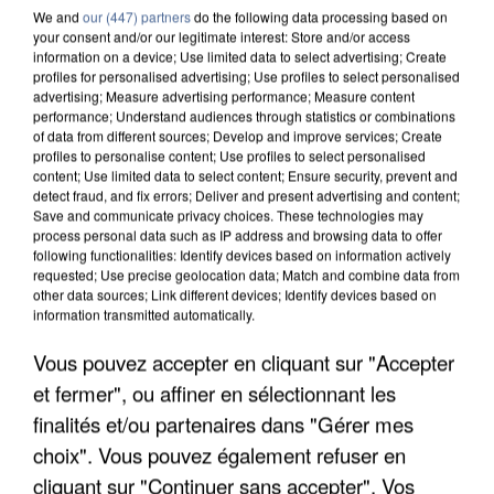
We and
our (447) partners
do the following data processing based on
your consent and/or our legitimate interest: Store and/or access
information on a device; Use limited data to select advertising; Create
profiles for personalised advertising; Use profiles to select personalised
advertising; Measure advertising performance; Measure content
performance; Understand audiences through statistics or combinations
of data from different sources; Develop and improve services; Create
profiles to personalise content; Use profiles to select personalised
content; Use limited data to select content; Ensure security, prevent and
detect fraud, and fix errors; Deliver and present advertising and content;
Save and communicate privacy choices. These technologies may
process personal data such as IP address and browsing data to offer
following functionalities: Identify devices based on information actively
requested; Use precise geolocation data; Match and combine data from
other data sources; Link different devices; Identify devices based on
UN SECOND CADRE DE LA DZ MAFIA
information transmitted automatically.
INTERPELLÉ EN ALGÉRIE
Vous pouvez accepter en cliquant sur "Accepter
et fermer", ou affiner en sélectionnant les
finalités et/ou partenaires dans "Gérer mes
choix". Vous pouvez également refuser en
cliquant sur "Continuer sans accepter". Vos