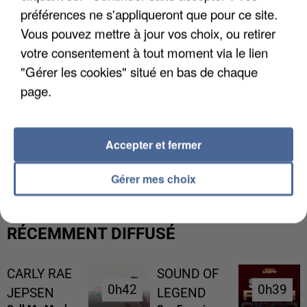
préférences ne s'appliqueront que pour ce site.
Vous pouvez mettre à jour vos choix, ou retirer
votre consentement à tout moment via le lien
"Gérer les cookies" situé en bas de chaque
page.
Accepter et fermer
UNE TOURISTE DE L’OISE EMPORTÉE PAR UNE
COULÉE DE BOUE EN HAUTE-SAVOIE
Gérer mes choix
RÉCEMMENT DIFFUSÉ
CARLY RAE
SOUND OF
0h42
0h42
0h39
0h39
JEPSEN
LEGEND