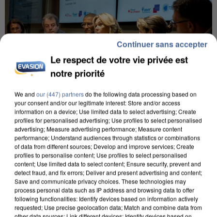
Continuer sans accepter
Le respect de votre vie privée est
notre priorité
We and
our (447) partners
do the following data processing based on
your consent and/or our legitimate interest: Store and/or access
information on a device; Use limited data to select advertising; Create
INCENDIES : L’ÎLE-DE-FRANCE LANCE UN ÉLAN
profiles for personalised advertising; Use profiles to select personalised
advertising; Measure advertising performance; Measure content
DE SOLIDARITÉ AVEC LES...
performance; Understand audiences through statistics or combinations
of data from different sources; Develop and improve services; Create
profiles to personalise content; Use profiles to select personalised
content; Use limited data to select content; Ensure security, prevent and
detect fraud, and fix errors; Deliver and present advertising and content;
Save and communicate privacy choices. These technologies may
process personal data such as IP address and browsing data to offer
following functionalities: Identify devices based on information actively
requested; Use precise geolocation data; Match and combine data from
other data sources; Link different devices; Identify devices based on