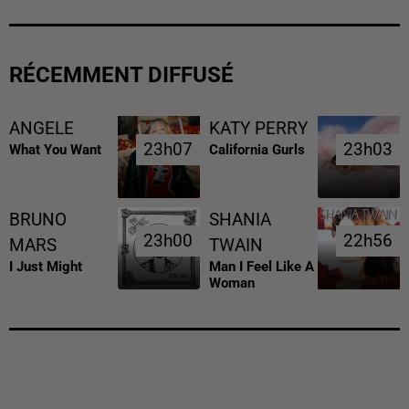
RÉCEMMENT DIFFUSÉ
ANGELE
KATY PERRY
23h07
23h07
23h03
23h03
What You Want
California Gurls
BRUNO
SHANIA
23h00
23h00
22h56
22h56
MARS
TWAIN
I Just Might
Man I Feel Like A
Woman