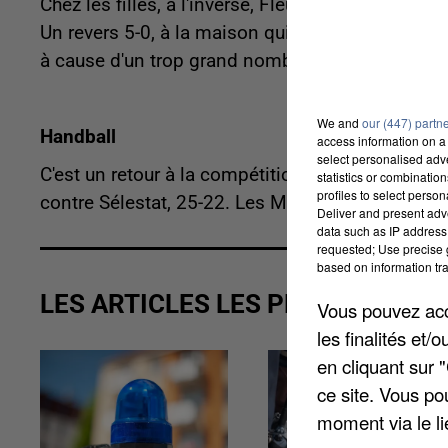
Chez les filles, à l'inverse, Fleury n'a rien pu 
Un revers 5-0, à la maison qui fait reculer les Va
à cause d'un trop grand nombre de cas positifs 
We and
our (447) partn
Handball
access information on a 
select personalised ad
C'est un retour à la compétition victorieux pour
statistics or combinatio
profiles to select person
contre Sélestat, 25-22. Les Massicois sont 5èm
Deliver and present adv
data such as IP address 
requested; Use precise g
based on information tra
LES ARTICLES LES PLUS VUS
Vous pouvez acce
les finalités et
en cliquant sur 
ce site. Vous po
moment via le li