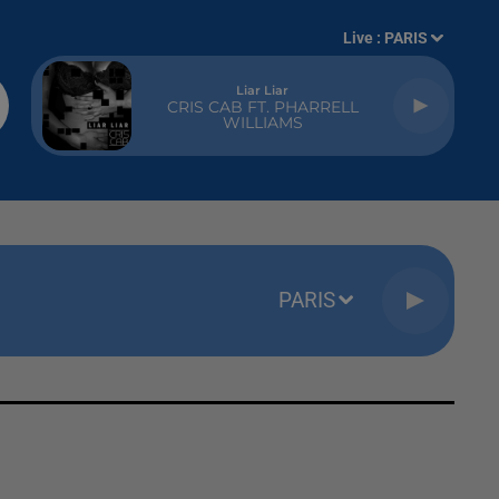
Live :
PARIS
Liar Liar
CRIS CAB FT. PHARRELL
WILLIAMS
PARIS