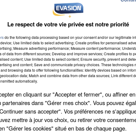
faire en championnat contre le rouleur compresseur PSG.
l-d'Orgiennes à la 6e place de la D1. Juvisy n'a pas jo
au Covid-19 au sein de son effectif.
Le respect de votre vie privée est notre priorité
ers
do the following data processing based on your consent and/or our legitimate int
device; Use limited data to select advertising; Create profiles for personalised adver
vertising; Measure advertising performance; Measure content performance; Unders
 les joueurs de Massy. Le MEHB l'a emporté à domicil
ns of data from different sources; Develop and improve services; Create profiles to 
alised content; Use limited data to select content; Ensure security, prevent and detect
es de Proligue.
ertising and content; Save and communicate privacy choices. These technologies
and browsing data to offer following functionalities: Identify devices based on infor
eolocation data; Match and combine data from other data sources; Link different de
nsmitted automatically.
pter en cliquant sur "Accepter et fermer", ou affiner en
/ou partenaires dans "Gérer mes choix". Vous pouvez éga
"Continuer sans accepter". Vos préférences ne s'appliqu
uvez mettre à jour vos choix, ou retirer votre consenteme
en "Gérer les cookies" situé en bas de chaque page.