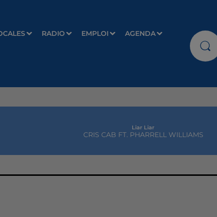
OCALES
RADIO
EMPLOI
AGENDA
Liar Liar
CRIS CAB FT. PHARRELL WILLIAMS