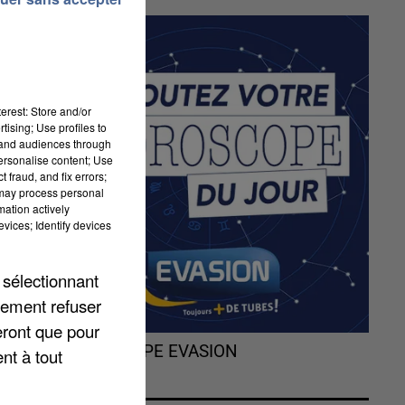
ué
erest: Store and/or
tising; Use profiles to
tand audiences through
e
personalise content; Use
 fraud, and fix errors;
 may process personal
mation actively
vices; Identify devices
 sélectionnant
lement refuser
eront que pour
L'HOROSCOPE EVASION
nt à tout