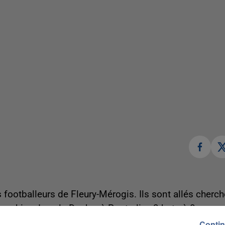
footballeurs de Fleury-Mérogis. Ils sont allés cherch
ser hier, dans le Doubs, à Pontarlier, 3 buts à 0.
Contin