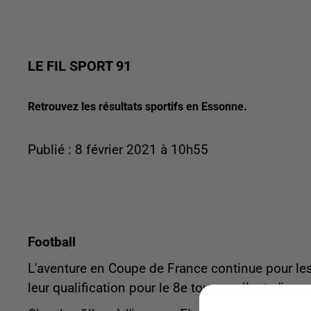
LE FIL SPORT 91
Retrouvez les résultats sportifs en Essonne.
Publié : 8 février 2021 à 10h55
Football
L'aventure en Coupe de France continue pour les 
leur qualification pour le 8e tour en allant s'impo