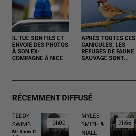
IL TUE SON FILS ET
APRÈS TOUTES CES
ENVOIE DES PHOTOS
CANICULES, LES
À SON EX-
REFUGES DE FAUNE
COMPAGNE À NICE
SAUVAGE SONT...
RÉCEMMENT DIFFUSÉ
TEDDY
MYLES
10h00
10h00
9h56
9h56
SWIMS
SMITH &
Mr Know It
NIALL