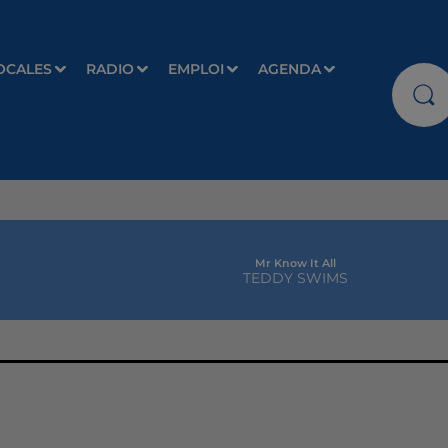
OCALES
RADIO
EMPLOI
AGENDA
Mr Know It All
TEDDY SWIMS