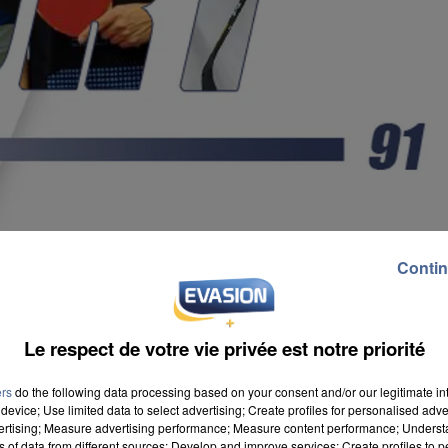
Contin
Le respect de votre vie privée est notre priorité
ers
do the following data processing based on your consent and/or our legitimate int
device; Use limited data to select advertising; Create profiles for personalised adver
vertising; Measure advertising performance; Measure content performance; Unders
n Coupe de France ! Les Essonniens, derniers
ns of data from different sources; Develop and improve services; Create profiles to 