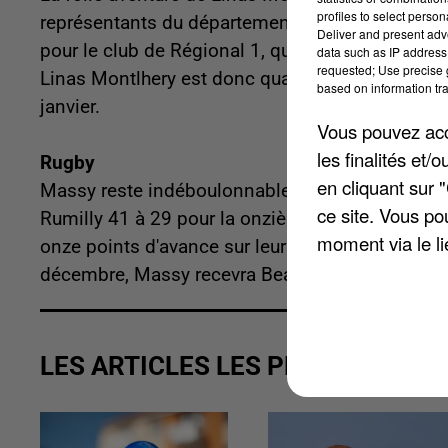
profiles to select person
représentants du département, ont battu Evreux su
Deliver and present adv
pour le club de Régional 1, qui affrontait une é
data such as IP address 
requested; Use precise g
Linas Montlhery est donc qualifié pour les 32es 
based on information tra
janvier.
Vous pouvez acce
les finalités et
Rugby
en cliquant sur 
Massy reste indéboulonnable. Les Essonniens ont 
ce site. Vous po
Rumilly 41 à 29 pour la onzième journée de Fédé
moment via le li
onze points d'avance sur leur poursuivant direc
décembre, Massy recevra Beaune, cinquième, à 
LES ARTICLES LES PLUS VUS