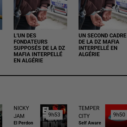
L’UN DES
UN SECOND CADRE
FONDATEURS
DE LA DZ MAFIA
SUPPOSÉS DE LA DZ
INTERPELLÉ EN
MAFIA INTERPELLÉ
ALGÉRIE
EN ALGÉRIE
NICKY
TEMPER
9h53
9h53
9h50
9h50
JAM
CITY
El Perdon
Self Aware