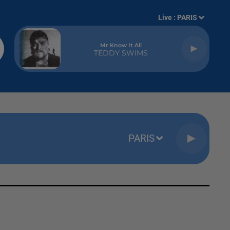
Live :
PARIS
Mr Know It All
TEDDY SWIMS
PARIS