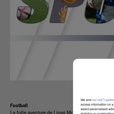
We and
our (447) partn
access information on a 
Football
select personalised ad
La folle aventure de Linas Montlhery continue e
statistics or combinatio