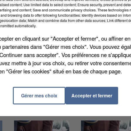
alised content; Use limited data to select content; Ensure security, prevent and detect
r le score de 3-1 hier. Une victoire pleine de surpris
ertising and content; Save and communicate privacy choices. These technologies
quipe supposée plus forte, pensionnaire de Nationale 
and browsing data to offer following functionalities: Identify devices based on infor
eolocation data; Match and combine data from other data sources; Link different de
de finale de la Coupe de France, qui se joueront en
nsmitted automatically.
pter en cliquant sur "Accepter et fermer", ou affiner en
/ou partenaires dans "Gérer mes choix". Vous pouvez éga
"Continuer sans accepter". Vos préférences ne s'appliqu
enregistré une nouvelle victoire hier en allant batt
uvez mettre à jour vos choix, ou retirer votre consenteme
rale 1. Ils dominent très nettement la Poule 1 avec
en "Gérer les cookies" situé en bas de chaque page.
t, Dijon. Pour la douzième journée, dimanche 15
15h.
Gérer mes choix
Accepter et fermer