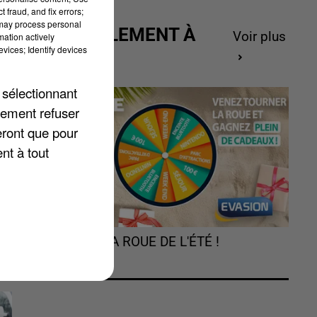
 fraud, and fix errors;
e
 may process personal
ACTUELLEMENT À
3.
Voir plus
mation actively
vices; Identify devices
GAGNER
 sélectionnant
lement refuser
eront que pour
re
nt à tout
TOURNEZ LA ROUE DE L'ÉTÉ !