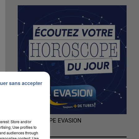
uer sans accepter
L'HOROSCOPE EVASION
erest: Store and/or
tising; Use profiles to
tand audiences through
personalise content; Use