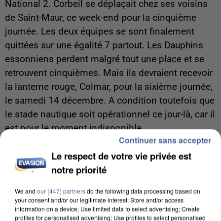
National 2. Corbeil se déplaçait chez ses voisins
de Saint-Maur, ce week-end pour la cinquième
journée. Les deux équipes se sont finalement
quittées sur une égalité 7 partout. Les Dauphins
essonniens perdent malgré tout une place et se
retrouvent cinquièmes. Mais ils devraient recevoir
la lanterne rouge, Colmar, pour la sixième journée,
le samedi 14 décembre. A condition toutefois que
le stade nautique soit opérationnel ce jour-là, car il
est pour le moment indisponible.
Continuer sans accepter
Le respect de votre vie privée est
notre priorité
LES ARTICLES LES PLUS VUS
We and
our (447) partners
do the following data processing based on
your consent and/or our legitimate interest: Store and/or access
information on a device; Use limited data to select advertising; Create
profiles for personalised advertising; Use profiles to select personalised