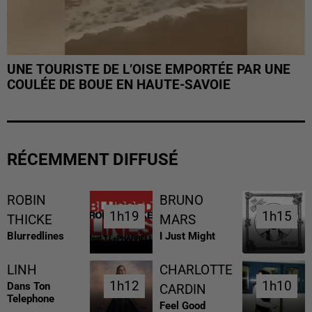
UNE TOURISTE DE L’OISE EMPORTÉE PAR UNE
COULÉE DE BOUE EN HAUTE-SAVOIE
RÉCEMMENT DIFFUSÉ
ROBIN
BRUNO
1h19
1h19
1h15
1h15
THICKE
MARS
Blurredlines
I Just Might
LINH
CHARLOTTE
1h12
1h12
1h10
1h10
Dans Ton
CARDIN
Telephone
Feel Good