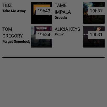
TIBZ
TAME
19h43
19h43
19h37
19h37
Take Me Away
IMPALA
Dracula
TOM
ALICIA KEYS
19h34
19h34
19h31
19h31
Fallin'
GREGORY
Forget Somebody