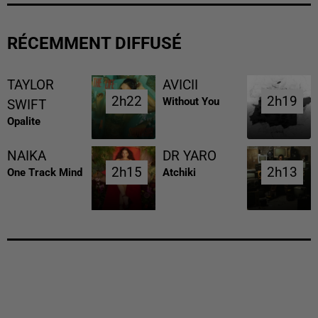
RÉCEMMENT DIFFUSÉ
TAYLOR
AVICII
2h22
2h22
2h19
2h19
Without You
SWIFT
Opalite
NAIKA
DR YARO
2h15
2h15
2h13
2h13
One Track Mind
Atchiki