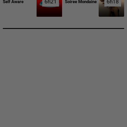
6h21
6h21
6h18
6h18
Self Aware
Soiree Mondaine