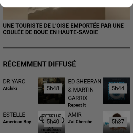
UNE TOURISTE DE L’OISE EMPORTÉE PAR UNE
COULÉE DE BOUE EN HAUTE-SAVOIE
RÉCEMMENT DIFFUSÉ
DR YARO
ED SHEERAN
5h48
5h48
5h44
5h44
Atchiki
& MARTIN
GARRIX
Repeat It
ESTELLE
AMIR
5h40
5h40
5h37
5h37
American Boy
J'ai Cherche