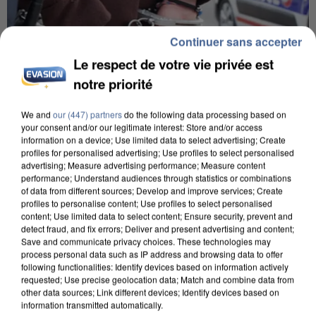
Continuer sans accepter
Le respect de votre vie privée est
notre priorité
We and
our (447) partners
do the following data processing based on
your consent and/or our legitimate interest: Store and/or access
information on a device; Use limited data to select advertising; Create
L’UN DES FONDATEURS SUPPOSÉS DE LA DZ
profiles for personalised advertising; Use profiles to select personalised
MAFIA INTERPELLÉ EN ALGÉRIE
advertising; Measure advertising performance; Measure content
performance; Understand audiences through statistics or combinations
of data from different sources; Develop and improve services; Create
profiles to personalise content; Use profiles to select personalised
content; Use limited data to select content; Ensure security, prevent and
detect fraud, and fix errors; Deliver and present advertising and content;
Save and communicate privacy choices. These technologies may
process personal data such as IP address and browsing data to offer
following functionalities: Identify devices based on information actively
requested; Use precise geolocation data; Match and combine data from
other data sources; Link different devices; Identify devices based on
information transmitted automatically.