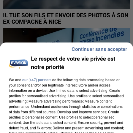
IL TUE SON FILS ET ENVOIE DES PHOTOS À SON
EX-COMPAGNE À NICE
Continuer sans accepter
Le respect de votre vie privée est
notre priorité
We and
our (447) partners
do the following data processing based on
your consent and/or our legitimate interest: Store and/or access
information on a device; Use limited data to select advertising; Create
profiles for personalised advertising; Use profiles to select personalised
advertising; Measure advertising performance; Measure content
performance; Understand audiences through statistics or combinations
of data from different sources; Develop and improve services; Create
profiles to personalise content; Use profiles to select personalised
content; Use limited data to select content; Ensure security, prevent and
detect fraud, and fix errors; Deliver and present advertising and content;
INCENDIES : L’ÎLE-DE-FRANCE LANCE UN ÉLAN
Save and communicate privacy choices. These technologies may