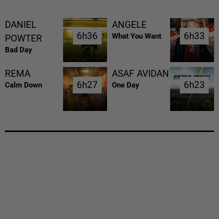
DANIEL
ANGELE
6h36
6h36
6h33
6h33
What You Want
POWTER
Bad Day
REMA
ASAF AVIDAN
6h27
6h27
6h23
6h23
Calm Down
One Day