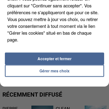
cliquant sur "Continuer sans accepter". Vos
préférences ne s'appliqueront que pour ce site.
Vous pouvez mettre à jour vos choix, ou retirer
votre consentement à tout moment via le lien
"Gérer les cookies" situé en bas de chaque
page.
Accepter et fermer
L’UN DES FONDATEURS SUPPOSÉS DE LA DZ
MAFIA INTERPELLÉ EN ALGÉRIE
Gérer mes choix
RÉCEMMENT DIFFUSÉ
PIERRE
CLEAN