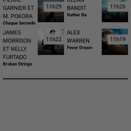
11h29
11h29
11h26
11h26
GARNIER ET
BANDIT
Rather Be
M. POKORA
Chaque Seconde
JAMES
ALEX
11h22
11h22
11h19
11h19
MORRISON
WARREN
Fever Dream
ET NELLY
FURTADO
Broken Strings