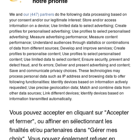
notre priorité
We and
our (447) partners
do the following data processing based on
your consent and/or our legitimate interest: Store and/or access
information on a device; Use limited data to select advertising; Create
profiles for personalised advertising; Use profiles to select personalised
advertising; Measure advertising performance; Measure content
performance; Understand audiences through statistics or combinations
of data from different sources; Develop and improve services; Create
profiles to personalise content; Use profiles to select personalised
content; Use limited data to select content; Ensure security, prevent and
detect fraud, and fix errors; Deliver and present advertising and content;
Save and communicate privacy choices. These technologies may
process personal data such as IP address and browsing data to offer
following functionalities: Identify devices based on information actively
requested; Use precise geolocation data; Match and combine data from
other data sources; Link different devices; Identify devices based on
information transmitted automatically.
APRÈS TOUTES CES CANICULES, LES REFUGES
DE FAUNE SAUVAGE SONT...
Vous pouvez accepter en cliquant sur "Accepter
et fermer", ou affiner en sélectionnant les
finalités et/ou partenaires dans "Gérer mes
choix". Vous pouvez également refuser en