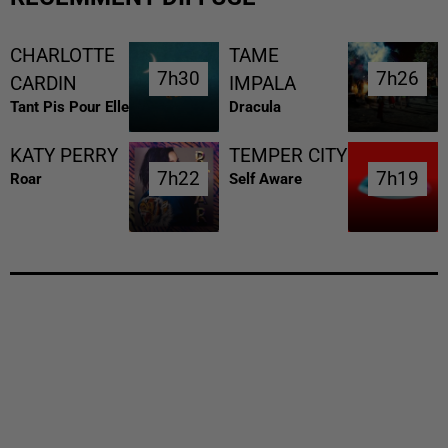
CHARLOTTE
TAME
7h30
7h30
7h26
7h26
CARDIN
IMPALA
Tant Pis Pour Elle
Dracula
KATY PERRY
TEMPER CITY
7h22
7h22
7h19
7h19
Roar
Self Aware