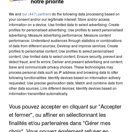
notre priorité
DE FAUNE SAUVAGE SONT...
We and
our (447) partners
do the following data processing based on
your consent and/or our legitimate interest: Store and/or access
information on a device; Use limited data to select advertising; Create
profiles for personalised advertising; Use profiles to select personalised
advertising; Measure advertising performance; Measure content
performance; Understand audiences through statistics or combinations
of data from different sources; Develop and improve services; Create
profiles to personalise content; Use profiles to select personalised
content; Use limited data to select content; Ensure security, prevent and
detect fraud, and fix errors; Deliver and present advertising and content;
Save and communicate privacy choices. These technologies may
process personal data such as IP address and browsing data to offer
following functionalities: Identify devices based on information actively
requested; Use precise geolocation data; Match and combine data from
other data sources; Link different devices; Identify devices based on
information transmitted automatically.
Vous pouvez accepter en cliquant sur "Accepter
L’UN DES FONDATEURS SUPPOSÉS DE LA DZ
et fermer", ou affiner en sélectionnant les
MAFIA INTERPELLÉ EN ALGÉRIE
finalités et/ou partenaires dans "Gérer mes
choix". Vous pouvez également refuser en