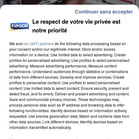
Continuer sans accepter
Le respect de votre vie privée est
notre priorité
We and
our (447) partners
do the following data processing based on
your consent and/or our legitimate interest: Store and/or access
L’UN DES FONDATEURS SUPPOSÉS DE LA DZ
information on a device; Use limited data to select advertising; Create
MAFIA INTERPELLÉ EN ALGÉRIE
profiles for personalised advertising; Use profiles to select personalised
advertising; Measure advertising performance; Measure content
performance; Understand audiences through statistics or combinations
of data from different sources; Develop and improve services; Create
profiles to personalise content; Use profiles to select personalised
content; Use limited data to select content; Ensure security, prevent and
detect fraud, and fix errors; Deliver and present advertising and content;
Save and communicate privacy choices. These technologies may
process personal data such as IP address and browsing data to offer
following functionalities: Identify devices based on information actively
requested; Use precise geolocation data; Match and combine data from
other data sources; Link different devices; Identify devices based on
information transmitted automatically.