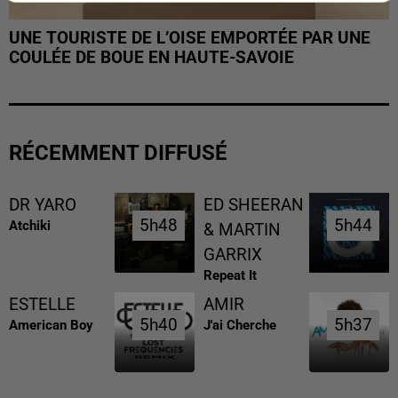
UNE TOURISTE DE L’OISE EMPORTÉE PAR UNE
COULÉE DE BOUE EN HAUTE-SAVOIE
RÉCEMMENT DIFFUSÉ
DR YARO
ED SHEERAN
5h48
5h48
5h44
5h44
Atchiki
& MARTIN
GARRIX
Repeat It
ESTELLE
AMIR
5h40
5h40
5h37
5h37
American Boy
J'ai Cherche