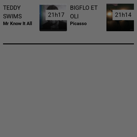
TEDDY
BIGFLO ET
21h17
21h17
21h14
21h14
SWIMS
OLI
Mr Know It All
Picasso