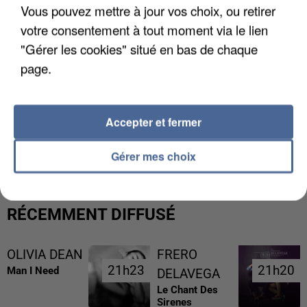
Vous pouvez mettre à jour vos choix, ou retirer
votre consentement à tout moment via le lien
"Gérer les cookies" situé en bas de chaque
page.
Accepter et fermer
L’UN DES FONDATEURS SUPPOSÉS DE LA DZ
MAFIA INTERPELLÉ EN ALGÉRIE
Gérer mes choix
RÉCEMMENT DIFFUSÉ
OLIVIA DEAN
FRERO
21h23
21h23
21h20
21h20
Man I Need
DELAVEGA
Le Chant Des
Sirenes