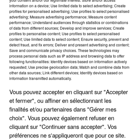
information on a device; Use limited data to select advertising; Create
profiles for personalised advertising; Use profiles to select personalised
advertising; Measure advertising performance; Measure content
performance; Understand audiences through statistics or combinations
of data from different sources; Develop and improve services; Create
profiles to personalise content; Use profiles to select personalised
content; Use limited data to select content; Ensure security, prevent and
detect fraud, and fix errors; Deliver and present advertising and content;
Save and communicate privacy choices. These technologies may
process personal data such as IP address and browsing data to offer
following functionalities: Identify devices based on information actively
requested; Use precise geolocation data; Match and combine data from
other data sources; Link different devices; Identify devices based on
APRÈS TOUTES CES CANICULES, LES REFUGES
information transmitted automatically.
DE FAUNE SAUVAGE SONT...
Vous pouvez accepter en cliquant sur "Accepter
et fermer", ou affiner en sélectionnant les
finalités et/ou partenaires dans "Gérer mes
choix". Vous pouvez également refuser en
cliquant sur "Continuer sans accepter". Vos
préférences ne s'appliqueront que pour ce site.