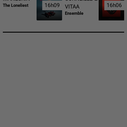
16h09
16h09
16h06
16h06
The Loneliest
VITAA
Ensemble