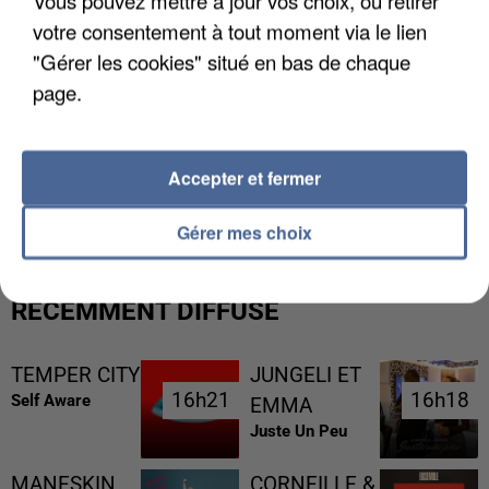
Vous pouvez mettre à jour vos choix, ou retirer
votre consentement à tout moment via le lien
"Gérer les cookies" situé en bas de chaque
page.
L’UN DES FONDATEURS SUPPOSÉS DE LA DZ
Accepter et fermer
MAFIA INTERPELLÉ EN ALGÉRIE
Gérer mes choix
RÉCEMMENT DIFFUSÉ
TEMPER CITY
JUNGELI ET
16h21
16h21
16h18
16h18
Self Aware
EMMA
Juste Un Peu
MANESKIN
CORNEILLE &