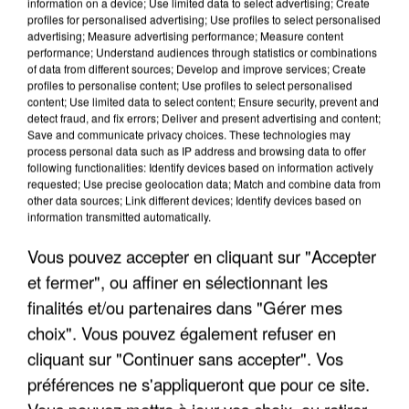
information on a device; Use limited data to select advertising; Create
profiles for personalised advertising; Use profiles to select personalised
advertising; Measure advertising performance; Measure content
performance; Understand audiences through statistics or combinations
of data from different sources; Develop and improve services; Create
profiles to personalise content; Use profiles to select personalised
content; Use limited data to select content; Ensure security, prevent and
detect fraud, and fix errors; Deliver and present advertising and content;
Save and communicate privacy choices. These technologies may
process personal data such as IP address and browsing data to offer
following functionalities: Identify devices based on information actively
requested; Use precise geolocation data; Match and combine data from
APRÈS TOUTES CES CANICULES, LES REFUGES
other data sources; Link different devices; Identify devices based on
information transmitted automatically.
DE FAUNE SAUVAGE SONT...
Vous pouvez accepter en cliquant sur "Accepter
et fermer", ou affiner en sélectionnant les
finalités et/ou partenaires dans "Gérer mes
choix". Vous pouvez également refuser en
cliquant sur "Continuer sans accepter". Vos
préférences ne s'appliqueront que pour ce site.